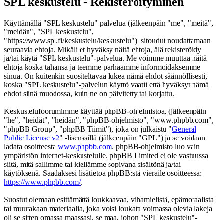
SPL keskustelu - Rekisteröityminen
Käyttämällä "SPL keskustelu" palvelua (jälkeenpäin "me", "meitä",
"meidän", "SPL keskustelu",
"https://www.spl.fi/keskustelu/keskustelu"), sitoudut noudattamaan
seuraavia ehtoja. Mikäli et hyväksy näitä ehtoja, älä rekisteröidy
ja/tai käytä "SPL keskustelu"-palvelua. Me voimme muuttaa näitä
ehtoja koska tahansa ja teemme parhaamme informoidaksemme
sinua. On kuitenkin suositeltavaa lukea nämä ehdot säännöllisesti,
koska "SPL keskustelu"-palvelun käyttö vaatii että hyväksyt nämä
ehdot siinä muodossa, kuin ne on päivitetty tai korjattu.
Keskustelufoorumimme käyttää phpBB-ohjelmistoa, (jälkeenpäin
"he", "heidät", "heidän", "phpBB-ohjelmisto", "www.phpbb.com",
"phpBB Group", "phpBB Tiimit"), joka on julkaistu "
General
Public License v2
" -lisenssillä (jälkeenpäin "GPL") ja se voidaan
ladata osoitteesta
www.phpbb.com
. phpBB-ohjelmisto luo vain
ympäristön internet-keskustelulle. phpBB Limited ei ole vastuussa
siitä, mitä sallimme tai kiellämme sopivana sisältönä ja/tai
käytöksenä. Saadaksesi lisätietoa phpBB:stä vieraile osoitteessa:
https://www.phpbb.com/
.
Suostut olemaan esittämättä loukkaavaa, vihamielistä, epämoraalista
tai muutakaan materiaalia, joka voisi loukata voimassa olevia lakeja
oli se sitten omassa maassasi, se maa, johon "SPL keskustelu"-