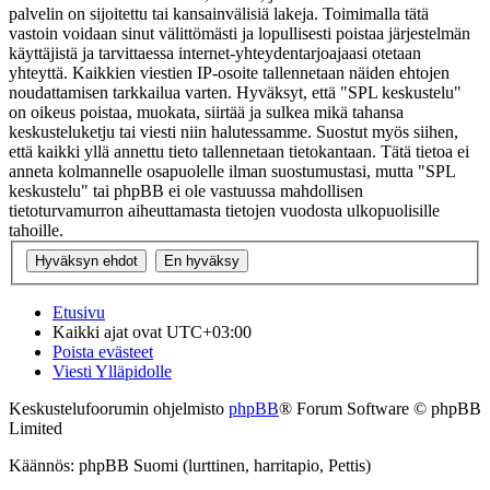
palvelin on sijoitettu tai kansainvälisiä lakeja. Toimimalla tätä
vastoin voidaan sinut välittömästi ja lopullisesti poistaa järjestelmän
käyttäjistä ja tarvittaessa internet-yhteydentarjoajaasi otetaan
yhteyttä. Kaikkien viestien IP-osoite tallennetaan näiden ehtojen
noudattamisen tarkkailua varten. Hyväksyt, että "SPL keskustelu"
on oikeus poistaa, muokata, siirtää ja sulkea mikä tahansa
keskusteluketju tai viesti niin halutessamme. Suostut myös siihen,
että kaikki yllä annettu tieto tallennetaan tietokantaan. Tätä tietoa ei
anneta kolmannelle osapuolelle ilman suostumustasi, mutta "SPL
keskustelu" tai phpBB ei ole vastuussa mahdollisen
tietoturvamurron aiheuttamasta tietojen vuodosta ulkopuolisille
tahoille.
Etusivu
Kaikki ajat ovat
UTC+03:00
Poista evästeet
Viesti Ylläpidolle
Keskustelufoorumin ohjelmisto
phpBB
® Forum Software © phpBB
Limited
Käännös: phpBB Suomi (lurttinen, harritapio, Pettis)