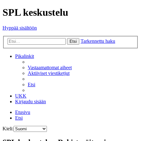
SPL keskustelu
Hyppää sisältöön
Tarkennettu haku
Etsi
Pikalinkit
Vastaamattomat aiheet
Aktiiviset viestiketjut
Etsi
UKK
Kirjaudu sisään
Etusivu
Etsi
Kieli: