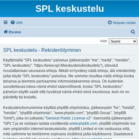
SPL keskustelu
UKK
Kirjaudu sisään
E
Etusivu
t
Kieli:
s
SPL keskustelu - Rekisteröityminen
i
Käyttämällä "SPL keskustelu" palvelua (jälkeenpäin "me", "meitä", "meidän",
"SPL keskustelu", "https://www.spl.fi/keskustelu/keskustelu"), sitoudut
noudattamaan seuraavia ehtoja. Mikäli et hyväksy näitä ehtoja, älä rekisteröidy
ja/tai käytä "SPL keskustelu"-palvelua. Me voimme muuttaa näitä ehtoja koska
tahansa ja teemme parhaamme informoidaksemme sinua. On kuitenkin
suositeltavaa lukea nämä ehdot säännöllisesti, koska "SPL keskustelu"-
palvelun käyttö vaatii että hyväksyt nämä ehdot siinä muodossa, kuin ne on
päivitetty tai korjattu.
Keskustelufoorumimme käyttää phpBB-ohjelmistoa, (jälkeenpäin "he", "heidät",
"heidän", "phpBB-ohjelmisto", "www.phpbb.com", "phpBB Group", "phpBB
Tiimit"), joka on julkaistu "
General Public License v2
" -lisenssillä (jälkeenpäin
"GPL") ja se voidaan ladata osoitteesta
www.phpbb.com
. phpBB-ohjelmisto luo
vain ympäristön internet-keskustelulle. phpBB Limited ei ole vastuussa siitä,
mitä sallimme tai kiellämme sopivana sisältönä ja/tai käytöksenä. Saadaksesi