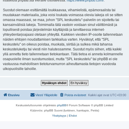
lisätietoa phpBB:stä vieraile osoitteessa:
https://www.phpbb.com/
.
Suostut olemaan esittämättä loukkaavaa, vihamielistä, epämoraalista tai
muutakaan materiaalia, joka voisi loukata voimassa olevia lakeja oli se sitten
omassa maassasi, se maa, johon "SPL keskustelu"-palvelin on sijoitettu tai
kansainvälisiä lakeja. Toimimalla tätä vastoin voidaan sinut välittömästi ja
lopullisesti poistaa järjestelmän käyttäjistä ja tarvittaessa internet-
yhteydentarjoajaasi otetaan yhteyttä. Kaikkien viestien IP-osoite tallennetaan
näiden ehtojen noudattamisen tarkkailua varten. Hyväksyt, että "SPL
keskustelu" on oikeus poistaa, muokata, siirtää ja sulkea mikä tahansa
keskusteluketju tai viesti niin halutessamme. Suostut myös siihen, että kaikki
yllä annettu tieto tallennetaan tietokantaan. Tätä tietoa ei anneta kolmannelle
osapuolelle ilman suostumustasi, mutta "SPL keskustelu" tai phpBB ei ole
vastuussa mahdollisen tietoturvamurron aiheuttamasta tietojen vuodosta
ulkopuolisille tahoille.
Etusivu
Viesti Ylläpidolle
Poista evästeet
Kaikki ajat ovat
UTC+03:00
Keskustelufoorumin ohjelmisto
phpBB
® Forum Software © phpBB Limited
Käännös: phpBB Suomi (lurttinen, harritapio, Pettis)
Yksityisyys
|
Ehdot