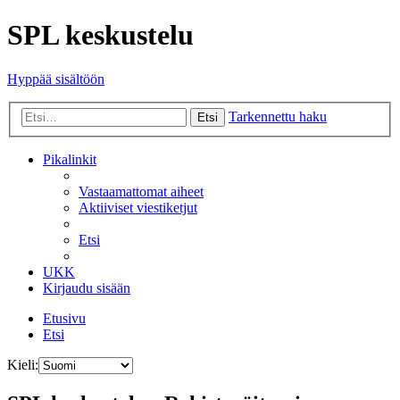
SPL keskustelu
Hyppää sisältöön
Tarkennettu haku
Etsi
Pikalinkit
Vastaamattomat aiheet
Aktiiviset viestiketjut
Etsi
UKK
Kirjaudu sisään
Etusivu
Etsi
Kieli: