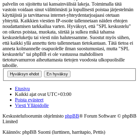
palvelin on sijoitettu tai kansainvälisiä lakeja. Toimimalla tätä
vastoin voidaan sinut välittömästi ja lopullisesti poistaa järjestelmän
käyttäjistä ja tarvittaessa internet-yhteydentarjoajaasi otetaan
yhteyttä. Kaikkien viestien IP-osoite tallennetaan näiden ehtojen
noudattamisen tarkkailua varten. Hyväksyt, että "SPL keskustelu"
on oikeus poistaa, muokata, siirtää ja sulkea mikä tahansa
keskusteluketju tai viesti niin halutessamme. Suostut myös siihen,
että kaikki yllä annettu tieto tallennetaan tietokantaan. Tätä tietoa ei
anneta kolmannelle osapuolelle ilman suostumustasi, mutta "SPL
keskustelu" tai phpBB ei ole vastuussa mahdollisen
tietoturvamurron aiheuttamasta tietojen vuodosta ulkopuolisille
tahoille.
Etusivu
Kaikki ajat ovat
UTC+03:00
Poista evästeet
Viesti Ylläpidolle
Keskustelufoorumin ohjelmisto
phpBB
® Forum Software © phpBB
Limited
Käännös: phpBB Suomi (lurttinen, harritapio, Pettis)