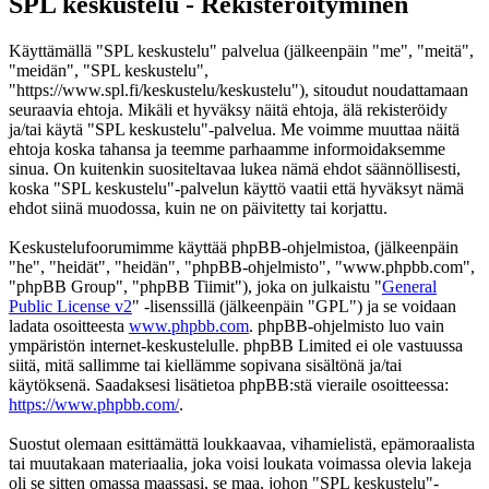
SPL keskustelu - Rekisteröityminen
Käyttämällä "SPL keskustelu" palvelua (jälkeenpäin "me", "meitä",
"meidän", "SPL keskustelu",
"https://www.spl.fi/keskustelu/keskustelu"), sitoudut noudattamaan
seuraavia ehtoja. Mikäli et hyväksy näitä ehtoja, älä rekisteröidy
ja/tai käytä "SPL keskustelu"-palvelua. Me voimme muuttaa näitä
ehtoja koska tahansa ja teemme parhaamme informoidaksemme
sinua. On kuitenkin suositeltavaa lukea nämä ehdot säännöllisesti,
koska "SPL keskustelu"-palvelun käyttö vaatii että hyväksyt nämä
ehdot siinä muodossa, kuin ne on päivitetty tai korjattu.
Keskustelufoorumimme käyttää phpBB-ohjelmistoa, (jälkeenpäin
"he", "heidät", "heidän", "phpBB-ohjelmisto", "www.phpbb.com",
"phpBB Group", "phpBB Tiimit"), joka on julkaistu "
General
Public License v2
" -lisenssillä (jälkeenpäin "GPL") ja se voidaan
ladata osoitteesta
www.phpbb.com
. phpBB-ohjelmisto luo vain
ympäristön internet-keskustelulle. phpBB Limited ei ole vastuussa
siitä, mitä sallimme tai kiellämme sopivana sisältönä ja/tai
käytöksenä. Saadaksesi lisätietoa phpBB:stä vieraile osoitteessa:
https://www.phpbb.com/
.
Suostut olemaan esittämättä loukkaavaa, vihamielistä, epämoraalista
tai muutakaan materiaalia, joka voisi loukata voimassa olevia lakeja
oli se sitten omassa maassasi, se maa, johon "SPL keskustelu"-