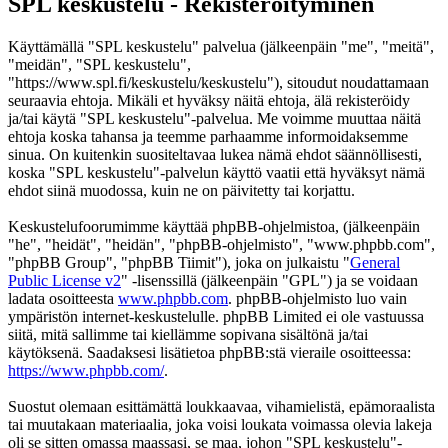
SPL keskustelu - Rekisteröityminen
Käyttämällä "SPL keskustelu" palvelua (jälkeenpäin "me", "meitä",
"meidän", "SPL keskustelu",
"https://www.spl.fi/keskustelu/keskustelu"), sitoudut noudattamaan
seuraavia ehtoja. Mikäli et hyväksy näitä ehtoja, älä rekisteröidy
ja/tai käytä "SPL keskustelu"-palvelua. Me voimme muuttaa näitä
ehtoja koska tahansa ja teemme parhaamme informoidaksemme
sinua. On kuitenkin suositeltavaa lukea nämä ehdot säännöllisesti,
koska "SPL keskustelu"-palvelun käyttö vaatii että hyväksyt nämä
ehdot siinä muodossa, kuin ne on päivitetty tai korjattu.
Keskustelufoorumimme käyttää phpBB-ohjelmistoa, (jälkeenpäin
"he", "heidät", "heidän", "phpBB-ohjelmisto", "www.phpbb.com",
"phpBB Group", "phpBB Tiimit"), joka on julkaistu "
General
Public License v2
" -lisenssillä (jälkeenpäin "GPL") ja se voidaan
ladata osoitteesta
www.phpbb.com
. phpBB-ohjelmisto luo vain
ympäristön internet-keskustelulle. phpBB Limited ei ole vastuussa
siitä, mitä sallimme tai kiellämme sopivana sisältönä ja/tai
käytöksenä. Saadaksesi lisätietoa phpBB:stä vieraile osoitteessa:
https://www.phpbb.com/
.
Suostut olemaan esittämättä loukkaavaa, vihamielistä, epämoraalista
tai muutakaan materiaalia, joka voisi loukata voimassa olevia lakeja
oli se sitten omassa maassasi, se maa, johon "SPL keskustelu"-