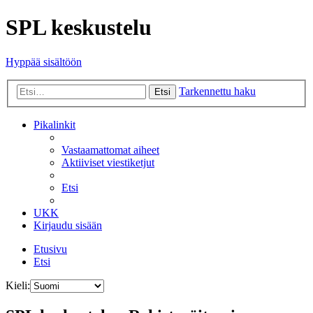
SPL keskustelu
Hyppää sisältöön
Tarkennettu haku
Etsi
Pikalinkit
Vastaamattomat aiheet
Aktiiviset viestiketjut
Etsi
UKK
Kirjaudu sisään
Etusivu
Etsi
Kieli: