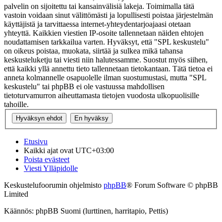
palvelin on sijoitettu tai kansainvälisiä lakeja. Toimimalla tätä
vastoin voidaan sinut välittömästi ja lopullisesti poistaa järjestelmän
käyttäjistä ja tarvittaessa internet-yhteydentarjoajaasi otetaan
yhteyttä. Kaikkien viestien IP-osoite tallennetaan näiden ehtojen
noudattamisen tarkkailua varten. Hyväksyt, että "SPL keskustelu"
on oikeus poistaa, muokata, siirtää ja sulkea mikä tahansa
keskusteluketju tai viesti niin halutessamme. Suostut myös siihen,
että kaikki yllä annettu tieto tallennetaan tietokantaan. Tätä tietoa ei
anneta kolmannelle osapuolelle ilman suostumustasi, mutta "SPL
keskustelu" tai phpBB ei ole vastuussa mahdollisen
tietoturvamurron aiheuttamasta tietojen vuodosta ulkopuolisille
tahoille.
Etusivu
Kaikki ajat ovat
UTC+03:00
Poista evästeet
Viesti Ylläpidolle
Keskustelufoorumin ohjelmisto
phpBB
® Forum Software © phpBB
Limited
Käännös: phpBB Suomi (lurttinen, harritapio, Pettis)