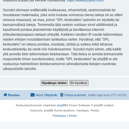
lisätietoa phpBB:stä vieraile osoitteessa:
https://www.phpbb.com/
.
Suostut olemaan esittämättä loukkaavaa, vihamielistä, epämoraalista tai
muutakaan materiaalia, joka voisi loukata voimassa olevia lakeja oli se sitten
omassa maassasi, se maa, johon "SPL keskustelu"-palvelin on sijoitettu tai
kansainvälisiä lakeja. Toimimalla tätä vastoin voidaan sinut välittömästi ja
lopullisesti poistaa järjestelmän käyttäjistä ja tarvittaessa internet-
yhteydentarjoajaasi otetaan yhteyttä. Kaikkien viestien IP-osoite tallennetaan
näiden ehtojen noudattamisen tarkkailua varten. Hyväksyt, että "SPL
keskustelu" on oikeus poistaa, muokata, siirtää ja sulkea mikä tahansa
keskusteluketju tai viesti niin halutessamme. Suostut myös siihen, että kaikki
yllä annettu tieto tallennetaan tietokantaan. Tätä tietoa ei anneta kolmannelle
osapuolelle ilman suostumustasi, mutta "SPL keskustelu" tai phpBB ei ole
vastuussa mahdollisen tietoturvamurron aiheuttamasta tietojen vuodosta
ulkopuolisille tahoille.
Etusivu
Viesti Ylläpidolle
Poista evästeet
Kaikki ajat ovat
UTC+03:00
Keskustelufoorumin ohjelmisto
phpBB
® Forum Software © phpBB Limited
Käännös: phpBB Suomi (lurttinen, harritapio, Pettis)
Yksityisyys
|
Ehdot