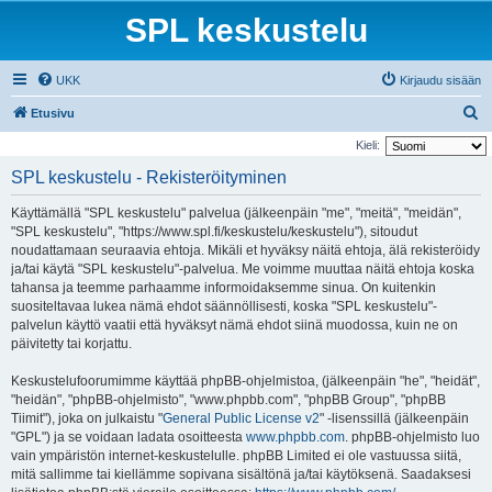
SPL keskustelu
UKK
Kirjaudu sisään
E
Etusivu
t
Kieli:
s
SPL keskustelu - Rekisteröityminen
i
Käyttämällä "SPL keskustelu" palvelua (jälkeenpäin "me", "meitä", "meidän",
"SPL keskustelu", "https://www.spl.fi/keskustelu/keskustelu"), sitoudut
noudattamaan seuraavia ehtoja. Mikäli et hyväksy näitä ehtoja, älä rekisteröidy
ja/tai käytä "SPL keskustelu"-palvelua. Me voimme muuttaa näitä ehtoja koska
tahansa ja teemme parhaamme informoidaksemme sinua. On kuitenkin
suositeltavaa lukea nämä ehdot säännöllisesti, koska "SPL keskustelu"-
palvelun käyttö vaatii että hyväksyt nämä ehdot siinä muodossa, kuin ne on
päivitetty tai korjattu.
Keskustelufoorumimme käyttää phpBB-ohjelmistoa, (jälkeenpäin "he", "heidät",
"heidän", "phpBB-ohjelmisto", "www.phpbb.com", "phpBB Group", "phpBB
Tiimit"), joka on julkaistu "
General Public License v2
" -lisenssillä (jälkeenpäin
"GPL") ja se voidaan ladata osoitteesta
www.phpbb.com
. phpBB-ohjelmisto luo
vain ympäristön internet-keskustelulle. phpBB Limited ei ole vastuussa siitä,
mitä sallimme tai kiellämme sopivana sisältönä ja/tai käytöksenä. Saadaksesi