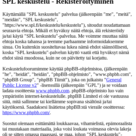
SPL keskustelu - Rekisteröityminen
Käyttämällä "SPL keskustelu" palvelua (jälkeenpäin "me", "meitä",
"meidän", "SPL keskustelu",
"https://www.spl.fi/keskustelu/keskustelu"), sitoudut noudattamaan
seuraavia ehtoja. Mikäli et hyväksy näitä ehtoja, älä rekisteröidy
ja/tai käytä "SPL keskustelu"-palvelua. Me voimme muuttaa näitä
ehtoja koska tahansa ja teemme parhaamme informoidaksemme
sinua. On kuitenkin suositeltavaa lukea nämä ehdot säännöllisesti,
koska "SPL keskustelu"-palvelun käyttö vaatii että hyväksyt nämä
ehdot siinä muodossa, kuin ne on päivitetty tai korjattu.
Keskustelufoorumimme käyttää phpBB-ohjelmistoa, (jälkeenpäin
"he", "heidät", "heidän", "phpBB-ohjelmisto", "www.phpbb.com",
"phpBB Group", "phpBB Tiimit"), joka on julkaistu "
General
Public License v2
" -lisenssillä (jälkeenpäin "GPL") ja se voidaan
ladata osoitteesta
www.phpbb.com
. phpBB-ohjelmisto luo vain
ympäristön internet-keskustelulle. phpBB Limited ei ole vastuussa
siitä, mitä sallimme tai kiellämme sopivana sisältönä ja/tai
käytöksenä. Saadaksesi lisätietoa phpBB:stä vieraile osoitteessa:
https://www.phpbb.com/
.
Suostut olemaan esittämättä loukkaavaa, vihamielistä, epämoraalista
tai muutakaan materiaalia, joka voisi loukata voimassa olevia lakeja
oli se sitten omassa maassasi, se maa, johon "SPL keskustelu"-