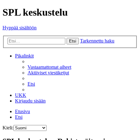
SPL keskustelu
Hyppää sisältöön
Tarkennettu haku
Etsi
Pikalinkit
Vastaamattomat aiheet
Aktiiviset viestiketjut
Etsi
UKK
Kirjaudu sisään
Etusivu
Etsi
Kieli: