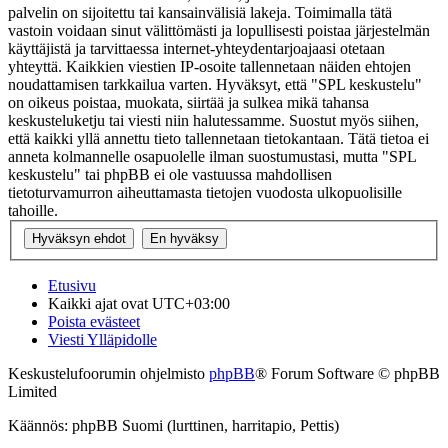
palvelin on sijoitettu tai kansainvälisiä lakeja. Toimimalla tätä
vastoin voidaan sinut välittömästi ja lopullisesti poistaa järjestelmän
käyttäjistä ja tarvittaessa internet-yhteydentarjoajaasi otetaan
yhteyttä. Kaikkien viestien IP-osoite tallennetaan näiden ehtojen
noudattamisen tarkkailua varten. Hyväksyt, että "SPL keskustelu"
on oikeus poistaa, muokata, siirtää ja sulkea mikä tahansa
keskusteluketju tai viesti niin halutessamme. Suostut myös siihen,
että kaikki yllä annettu tieto tallennetaan tietokantaan. Tätä tietoa ei
anneta kolmannelle osapuolelle ilman suostumustasi, mutta "SPL
keskustelu" tai phpBB ei ole vastuussa mahdollisen
tietoturvamurron aiheuttamasta tietojen vuodosta ulkopuolisille
tahoille.
Etusivu
Kaikki ajat ovat
UTC+03:00
Poista evästeet
Viesti Ylläpidolle
Keskustelufoorumin ohjelmisto
phpBB
® Forum Software © phpBB
Limited
Käännös: phpBB Suomi (lurttinen, harritapio, Pettis)