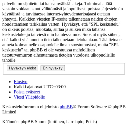
palvelin on sijoitettu tai kansainvälisiä lakeja. Toimimalla tätä
vastoin voidaan sinut välittömästi ja lopullisesti poistaa järjestelmän
käyttäjistä ja tarvittaessa internet-yhteydentarjoajaasi otetaan
yhteyttä. Kaikkien viestien IP-osoite tallennetaan näiden ehtojen
noudattamisen tarkkailua varten. Hyväksyt, että "SPL keskustelu"
on oikeus poistaa, muokata, siirtää ja sulkea mikä tahansa
keskusteluketju tai viesti niin halutessamme. Suostut myös siihen,
että kaikki yllä annettu tieto tallennetaan tietokantaan. Tätä tietoa ei
anneta kolmannelle osapuolelle ilman suostumustasi, mutta "SPL
keskustelu" tai phpBB ei ole vastuussa mahdollisen
tietoturvamurron aiheuttamasta tietojen vuodosta ulkopuolisille
tahoille.
Etusivu
Kaikki ajat ovat
UTC+03:00
Poista evästeet
Viesti Ylläpidolle
Keskustelufoorumin ohjelmisto
phpBB
® Forum Software © phpBB
Limited
Käännös: phpBB Suomi (lurttinen, harritapio, Pettis)