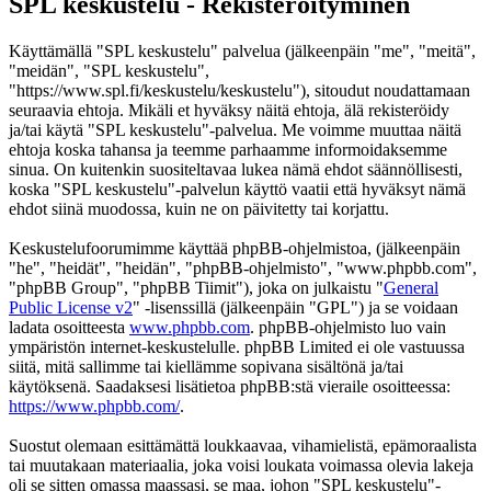
SPL keskustelu - Rekisteröityminen
Käyttämällä "SPL keskustelu" palvelua (jälkeenpäin "me", "meitä",
"meidän", "SPL keskustelu",
"https://www.spl.fi/keskustelu/keskustelu"), sitoudut noudattamaan
seuraavia ehtoja. Mikäli et hyväksy näitä ehtoja, älä rekisteröidy
ja/tai käytä "SPL keskustelu"-palvelua. Me voimme muuttaa näitä
ehtoja koska tahansa ja teemme parhaamme informoidaksemme
sinua. On kuitenkin suositeltavaa lukea nämä ehdot säännöllisesti,
koska "SPL keskustelu"-palvelun käyttö vaatii että hyväksyt nämä
ehdot siinä muodossa, kuin ne on päivitetty tai korjattu.
Keskustelufoorumimme käyttää phpBB-ohjelmistoa, (jälkeenpäin
"he", "heidät", "heidän", "phpBB-ohjelmisto", "www.phpbb.com",
"phpBB Group", "phpBB Tiimit"), joka on julkaistu "
General
Public License v2
" -lisenssillä (jälkeenpäin "GPL") ja se voidaan
ladata osoitteesta
www.phpbb.com
. phpBB-ohjelmisto luo vain
ympäristön internet-keskustelulle. phpBB Limited ei ole vastuussa
siitä, mitä sallimme tai kiellämme sopivana sisältönä ja/tai
käytöksenä. Saadaksesi lisätietoa phpBB:stä vieraile osoitteessa:
https://www.phpbb.com/
.
Suostut olemaan esittämättä loukkaavaa, vihamielistä, epämoraalista
tai muutakaan materiaalia, joka voisi loukata voimassa olevia lakeja
oli se sitten omassa maassasi, se maa, johon "SPL keskustelu"-