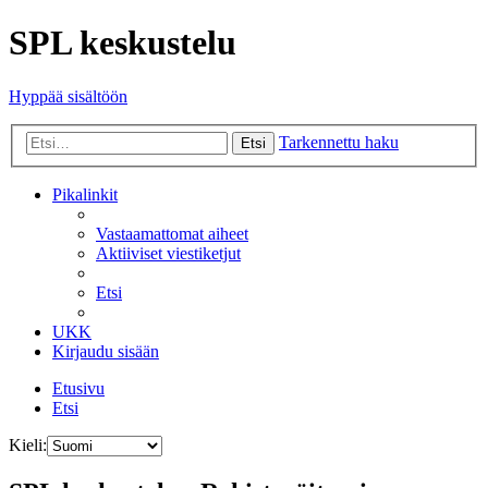
SPL keskustelu
Hyppää sisältöön
Tarkennettu haku
Etsi
Pikalinkit
Vastaamattomat aiheet
Aktiiviset viestiketjut
Etsi
UKK
Kirjaudu sisään
Etusivu
Etsi
Kieli: