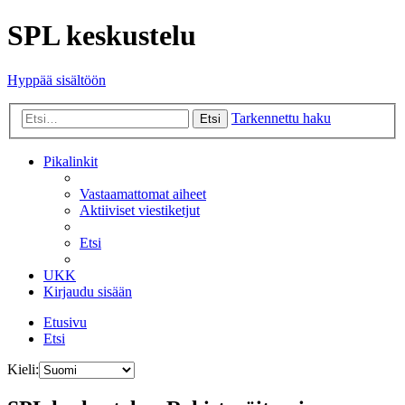
SPL keskustelu
Hyppää sisältöön
Tarkennettu haku
Etsi
Pikalinkit
Vastaamattomat aiheet
Aktiiviset viestiketjut
Etsi
UKK
Kirjaudu sisään
Etusivu
Etsi
Kieli: