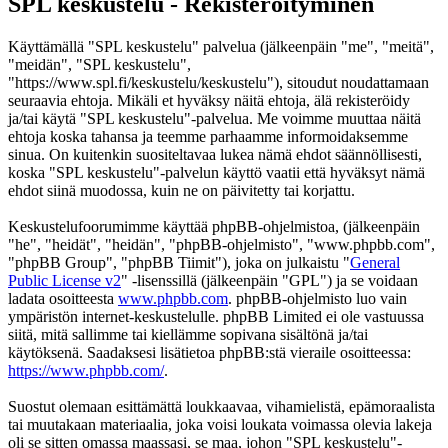
SPL keskustelu - Rekisteröityminen
Käyttämällä "SPL keskustelu" palvelua (jälkeenpäin "me", "meitä",
"meidän", "SPL keskustelu",
"https://www.spl.fi/keskustelu/keskustelu"), sitoudut noudattamaan
seuraavia ehtoja. Mikäli et hyväksy näitä ehtoja, älä rekisteröidy
ja/tai käytä "SPL keskustelu"-palvelua. Me voimme muuttaa näitä
ehtoja koska tahansa ja teemme parhaamme informoidaksemme
sinua. On kuitenkin suositeltavaa lukea nämä ehdot säännöllisesti,
koska "SPL keskustelu"-palvelun käyttö vaatii että hyväksyt nämä
ehdot siinä muodossa, kuin ne on päivitetty tai korjattu.
Keskustelufoorumimme käyttää phpBB-ohjelmistoa, (jälkeenpäin
"he", "heidät", "heidän", "phpBB-ohjelmisto", "www.phpbb.com",
"phpBB Group", "phpBB Tiimit"), joka on julkaistu "
General
Public License v2
" -lisenssillä (jälkeenpäin "GPL") ja se voidaan
ladata osoitteesta
www.phpbb.com
. phpBB-ohjelmisto luo vain
ympäristön internet-keskustelulle. phpBB Limited ei ole vastuussa
siitä, mitä sallimme tai kiellämme sopivana sisältönä ja/tai
käytöksenä. Saadaksesi lisätietoa phpBB:stä vieraile osoitteessa:
https://www.phpbb.com/
.
Suostut olemaan esittämättä loukkaavaa, vihamielistä, epämoraalista
tai muutakaan materiaalia, joka voisi loukata voimassa olevia lakeja
oli se sitten omassa maassasi, se maa, johon "SPL keskustelu"-