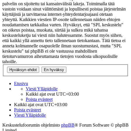
palvelin on sijoitettu tai kansainvälisiä lakeja. Toimimalla tätä
vastoin voidaan sinut välittömästi ja lopullisesti poistaa järjestelmän
käyttäjistä ja tarvittaessa internet-yhteydentarjoajaasi otetaan
yhteyttä. Kaikkien viestien IP-osoite tallennetaan näiden ehtojen
noudattamisen tarkkailua varten. Hyväksyt, että "SPL keskustelu"
on oikeus poistaa, muokata, siirtää ja sulkea mikä tahansa
keskusteluketju tai viesti niin halutessamme. Suostut myös siihen,
että kaikki yllä annettu tieto tallennetaan tietokantaan. Tätä tietoa ei
anneta kolmannelle osapuolelle ilman suostumustasi, mutta "SPL
keskustelu" tai phpBB ei ole vastuussa mahdollisen
tietoturvamurron aiheuttamasta tietojen vuodosta ulkopuolisille
tahoille.
Etusivu
Viesti Ylläpidolle
Kaikki ajat ovat
UTC+03:00
Poista evästeet
Kaikki ajat ovat
UTC+03:00
Poista evästeet
Viesti Ylläpidolle
Keskustelufoorumin ohjelmisto
phpBB
® Forum Software © phpBB
Limited