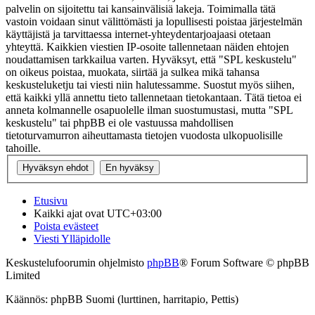
palvelin on sijoitettu tai kansainvälisiä lakeja. Toimimalla tätä
vastoin voidaan sinut välittömästi ja lopullisesti poistaa järjestelmän
käyttäjistä ja tarvittaessa internet-yhteydentarjoajaasi otetaan
yhteyttä. Kaikkien viestien IP-osoite tallennetaan näiden ehtojen
noudattamisen tarkkailua varten. Hyväksyt, että "SPL keskustelu"
on oikeus poistaa, muokata, siirtää ja sulkea mikä tahansa
keskusteluketju tai viesti niin halutessamme. Suostut myös siihen,
että kaikki yllä annettu tieto tallennetaan tietokantaan. Tätä tietoa ei
anneta kolmannelle osapuolelle ilman suostumustasi, mutta "SPL
keskustelu" tai phpBB ei ole vastuussa mahdollisen
tietoturvamurron aiheuttamasta tietojen vuodosta ulkopuolisille
tahoille.
Etusivu
Kaikki ajat ovat
UTC+03:00
Poista evästeet
Viesti Ylläpidolle
Keskustelufoorumin ohjelmisto
phpBB
® Forum Software © phpBB
Limited
Käännös: phpBB Suomi (lurttinen, harritapio, Pettis)