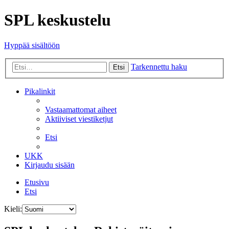
SPL keskustelu
Hyppää sisältöön
Tarkennettu haku
Etsi
Pikalinkit
Vastaamattomat aiheet
Aktiiviset viestiketjut
Etsi
UKK
Kirjaudu sisään
Etusivu
Etsi
Kieli: