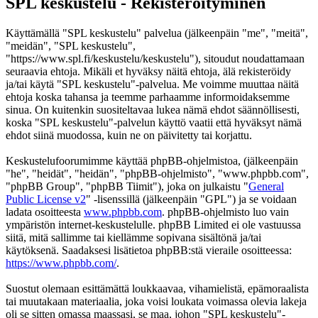
SPL keskustelu - Rekisteröityminen
Käyttämällä "SPL keskustelu" palvelua (jälkeenpäin "me", "meitä",
"meidän", "SPL keskustelu",
"https://www.spl.fi/keskustelu/keskustelu"), sitoudut noudattamaan
seuraavia ehtoja. Mikäli et hyväksy näitä ehtoja, älä rekisteröidy
ja/tai käytä "SPL keskustelu"-palvelua. Me voimme muuttaa näitä
ehtoja koska tahansa ja teemme parhaamme informoidaksemme
sinua. On kuitenkin suositeltavaa lukea nämä ehdot säännöllisesti,
koska "SPL keskustelu"-palvelun käyttö vaatii että hyväksyt nämä
ehdot siinä muodossa, kuin ne on päivitetty tai korjattu.
Keskustelufoorumimme käyttää phpBB-ohjelmistoa, (jälkeenpäin
"he", "heidät", "heidän", "phpBB-ohjelmisto", "www.phpbb.com",
"phpBB Group", "phpBB Tiimit"), joka on julkaistu "
General
Public License v2
" -lisenssillä (jälkeenpäin "GPL") ja se voidaan
ladata osoitteesta
www.phpbb.com
. phpBB-ohjelmisto luo vain
ympäristön internet-keskustelulle. phpBB Limited ei ole vastuussa
siitä, mitä sallimme tai kiellämme sopivana sisältönä ja/tai
käytöksenä. Saadaksesi lisätietoa phpBB:stä vieraile osoitteessa:
https://www.phpbb.com/
.
Suostut olemaan esittämättä loukkaavaa, vihamielistä, epämoraalista
tai muutakaan materiaalia, joka voisi loukata voimassa olevia lakeja
oli se sitten omassa maassasi, se maa, johon "SPL keskustelu"-