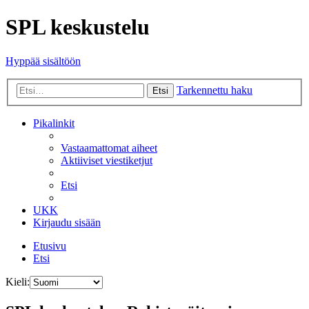
SPL keskustelu
Hyppää sisältöön
Tarkennettu haku
Etsi
Pikalinkit
Vastaamattomat aiheet
Aktiiviset viestiketjut
Etsi
UKK
Kirjaudu sisään
Etusivu
Etsi
Kieli: