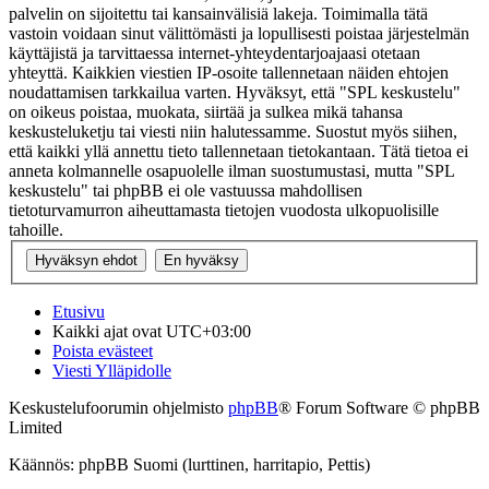
palvelin on sijoitettu tai kansainvälisiä lakeja. Toimimalla tätä
vastoin voidaan sinut välittömästi ja lopullisesti poistaa järjestelmän
käyttäjistä ja tarvittaessa internet-yhteydentarjoajaasi otetaan
yhteyttä. Kaikkien viestien IP-osoite tallennetaan näiden ehtojen
noudattamisen tarkkailua varten. Hyväksyt, että "SPL keskustelu"
on oikeus poistaa, muokata, siirtää ja sulkea mikä tahansa
keskusteluketju tai viesti niin halutessamme. Suostut myös siihen,
että kaikki yllä annettu tieto tallennetaan tietokantaan. Tätä tietoa ei
anneta kolmannelle osapuolelle ilman suostumustasi, mutta "SPL
keskustelu" tai phpBB ei ole vastuussa mahdollisen
tietoturvamurron aiheuttamasta tietojen vuodosta ulkopuolisille
tahoille.
Etusivu
Kaikki ajat ovat
UTC+03:00
Poista evästeet
Viesti Ylläpidolle
Keskustelufoorumin ohjelmisto
phpBB
® Forum Software © phpBB
Limited
Käännös: phpBB Suomi (lurttinen, harritapio, Pettis)