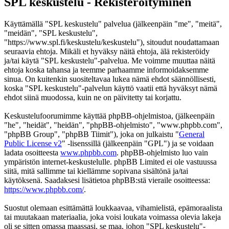
SPL keskustelu - Rekisteröityminen
Käyttämällä "SPL keskustelu" palvelua (jälkeenpäin "me", "meitä",
"meidän", "SPL keskustelu",
"https://www.spl.fi/keskustelu/keskustelu"), sitoudut noudattamaan
seuraavia ehtoja. Mikäli et hyväksy näitä ehtoja, älä rekisteröidy
ja/tai käytä "SPL keskustelu"-palvelua. Me voimme muuttaa näitä
ehtoja koska tahansa ja teemme parhaamme informoidaksemme
sinua. On kuitenkin suositeltavaa lukea nämä ehdot säännöllisesti,
koska "SPL keskustelu"-palvelun käyttö vaatii että hyväksyt nämä
ehdot siinä muodossa, kuin ne on päivitetty tai korjattu.
Keskustelufoorumimme käyttää phpBB-ohjelmistoa, (jälkeenpäin
"he", "heidät", "heidän", "phpBB-ohjelmisto", "www.phpbb.com",
"phpBB Group", "phpBB Tiimit"), joka on julkaistu "
General
Public License v2
" -lisenssillä (jälkeenpäin "GPL") ja se voidaan
ladata osoitteesta
www.phpbb.com
. phpBB-ohjelmisto luo vain
ympäristön internet-keskustelulle. phpBB Limited ei ole vastuussa
siitä, mitä sallimme tai kiellämme sopivana sisältönä ja/tai
käytöksenä. Saadaksesi lisätietoa phpBB:stä vieraile osoitteessa:
https://www.phpbb.com/
.
Suostut olemaan esittämättä loukkaavaa, vihamielistä, epämoraalista
tai muutakaan materiaalia, joka voisi loukata voimassa olevia lakeja
oli se sitten omassa maassasi, se maa, johon "SPL keskustelu"-