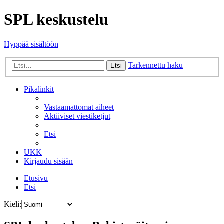
SPL keskustelu
Hyppää sisältöön
Tarkennettu haku
Etsi
Pikalinkit
Vastaamattomat aiheet
Aktiiviset viestiketjut
Etsi
UKK
Kirjaudu sisään
Etusivu
Etsi
Kieli: