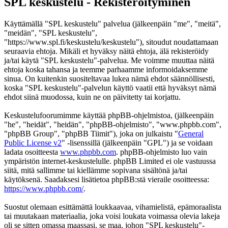
SPL keskustelu - Rekisteröityminen
Käyttämällä "SPL keskustelu" palvelua (jälkeenpäin "me", "meitä",
"meidän", "SPL keskustelu",
"https://www.spl.fi/keskustelu/keskustelu"), sitoudut noudattamaan
seuraavia ehtoja. Mikäli et hyväksy näitä ehtoja, älä rekisteröidy
ja/tai käytä "SPL keskustelu"-palvelua. Me voimme muuttaa näitä
ehtoja koska tahansa ja teemme parhaamme informoidaksemme
sinua. On kuitenkin suositeltavaa lukea nämä ehdot säännöllisesti,
koska "SPL keskustelu"-palvelun käyttö vaatii että hyväksyt nämä
ehdot siinä muodossa, kuin ne on päivitetty tai korjattu.
Keskustelufoorumimme käyttää phpBB-ohjelmistoa, (jälkeenpäin
"he", "heidät", "heidän", "phpBB-ohjelmisto", "www.phpbb.com",
"phpBB Group", "phpBB Tiimit"), joka on julkaistu "
General
Public License v2
" -lisenssillä (jälkeenpäin "GPL") ja se voidaan
ladata osoitteesta
www.phpbb.com
. phpBB-ohjelmisto luo vain
ympäristön internet-keskustelulle. phpBB Limited ei ole vastuussa
siitä, mitä sallimme tai kiellämme sopivana sisältönä ja/tai
käytöksenä. Saadaksesi lisätietoa phpBB:stä vieraile osoitteessa:
https://www.phpbb.com/
.
Suostut olemaan esittämättä loukkaavaa, vihamielistä, epämoraalista
tai muutakaan materiaalia, joka voisi loukata voimassa olevia lakeja
oli se sitten omassa maassasi, se maa, johon "SPL keskustelu"-