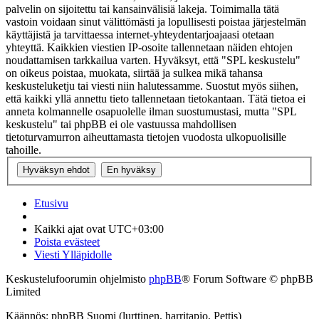
palvelin on sijoitettu tai kansainvälisiä lakeja. Toimimalla tätä
vastoin voidaan sinut välittömästi ja lopullisesti poistaa järjestelmän
käyttäjistä ja tarvittaessa internet-yhteydentarjoajaasi otetaan
yhteyttä. Kaikkien viestien IP-osoite tallennetaan näiden ehtojen
noudattamisen tarkkailua varten. Hyväksyt, että "SPL keskustelu"
on oikeus poistaa, muokata, siirtää ja sulkea mikä tahansa
keskusteluketju tai viesti niin halutessamme. Suostut myös siihen,
että kaikki yllä annettu tieto tallennetaan tietokantaan. Tätä tietoa ei
anneta kolmannelle osapuolelle ilman suostumustasi, mutta "SPL
keskustelu" tai phpBB ei ole vastuussa mahdollisen
tietoturvamurron aiheuttamasta tietojen vuodosta ulkopuolisille
tahoille.
Etusivu
Kaikki ajat ovat
UTC+03:00
Poista evästeet
Viesti Ylläpidolle
Keskustelufoorumin ohjelmisto
phpBB
® Forum Software © phpBB
Limited
Käännös: phpBB Suomi (lurttinen, harritapio, Pettis)