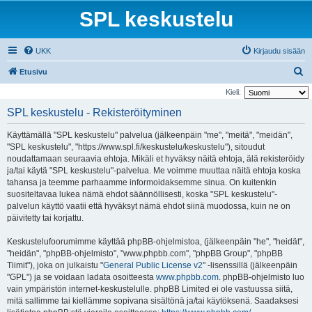
SPL keskustelu
UKK
Kirjaudu sisään
E
Etusivu
t
Kieli:
s
SPL keskustelu - Rekisteröityminen
i
Käyttämällä "SPL keskustelu" palvelua (jälkeenpäin "me", "meitä", "meidän",
"SPL keskustelu", "https://www.spl.fi/keskustelu/keskustelu"), sitoudut
noudattamaan seuraavia ehtoja. Mikäli et hyväksy näitä ehtoja, älä rekisteröidy
ja/tai käytä "SPL keskustelu"-palvelua. Me voimme muuttaa näitä ehtoja koska
tahansa ja teemme parhaamme informoidaksemme sinua. On kuitenkin
suositeltavaa lukea nämä ehdot säännöllisesti, koska "SPL keskustelu"-
palvelun käyttö vaatii että hyväksyt nämä ehdot siinä muodossa, kuin ne on
päivitetty tai korjattu.
Keskustelufoorumimme käyttää phpBB-ohjelmistoa, (jälkeenpäin "he", "heidät",
"heidän", "phpBB-ohjelmisto", "www.phpbb.com", "phpBB Group", "phpBB
Tiimit"), joka on julkaistu "
General Public License v2
" -lisenssillä (jälkeenpäin
"GPL") ja se voidaan ladata osoitteesta
www.phpbb.com
. phpBB-ohjelmisto luo
vain ympäristön internet-keskustelulle. phpBB Limited ei ole vastuussa siitä,
mitä sallimme tai kiellämme sopivana sisältönä ja/tai käytöksenä. Saadaksesi