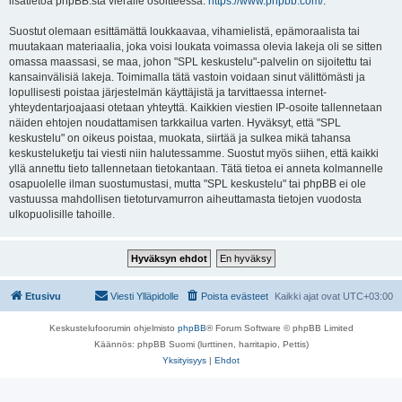
lisätietoa phpBB:stä vieraile osoitteessa:
https://www.phpbb.com/
.
Suostut olemaan esittämättä loukkaavaa, vihamielistä, epämoraalista tai
muutakaan materiaalia, joka voisi loukata voimassa olevia lakeja oli se sitten
omassa maassasi, se maa, johon "SPL keskustelu"-palvelin on sijoitettu tai
kansainvälisiä lakeja. Toimimalla tätä vastoin voidaan sinut välittömästi ja
lopullisesti poistaa järjestelmän käyttäjistä ja tarvittaessa internet-
yhteydentarjoajaasi otetaan yhteyttä. Kaikkien viestien IP-osoite tallennetaan
näiden ehtojen noudattamisen tarkkailua varten. Hyväksyt, että "SPL
keskustelu" on oikeus poistaa, muokata, siirtää ja sulkea mikä tahansa
keskusteluketju tai viesti niin halutessamme. Suostut myös siihen, että kaikki
yllä annettu tieto tallennetaan tietokantaan. Tätä tietoa ei anneta kolmannelle
osapuolelle ilman suostumustasi, mutta "SPL keskustelu" tai phpBB ei ole
vastuussa mahdollisen tietoturvamurron aiheuttamasta tietojen vuodosta
ulkopuolisille tahoille.
Etusivu
Viesti Ylläpidolle
Poista evästeet
Kaikki ajat ovat
UTC+03:00
Keskustelufoorumin ohjelmisto
phpBB
® Forum Software © phpBB Limited
Käännös: phpBB Suomi (lurttinen, harritapio, Pettis)
Yksityisyys
|
Ehdot