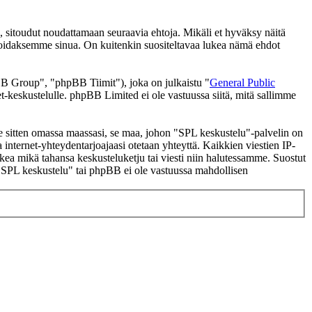
 sitoudut noudattamaan seuraavia ehtoja. Mikäli et hyväksy näitä
moidaksemme sinua. On kuitenkin suositeltavaa lukea nämä ehdot
 Group", "phpBB Tiimit"), joka on julkaistu "
General Public
t-keskustelulle. phpBB Limited ei ole vastuussa siitä, mitä sallimme
 se sitten omassa maassasi, se maa, johon "SPL keskustelu"-palvelin on
ssa internet-yhteydentarjoajaasi otetaan yhteyttä. Kaikkien viestien IP-
lkea mikä tahansa keskusteluketju tai viesti niin halutessamme. Suostut
a "SPL keskustelu" tai phpBB ei ole vastuussa mahdollisen