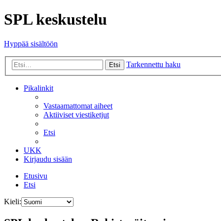
SPL keskustelu
Hyppää sisältöön
Tarkennettu haku
Etsi
Pikalinkit
Vastaamattomat aiheet
Aktiiviset viestiketjut
Etsi
UKK
Kirjaudu sisään
Etusivu
Etsi
Kieli: