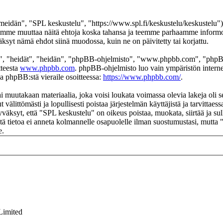
eidän", "SPL keskustelu", "https://www.spl.fi/keskustelu/keskustelu"),
 voimme muuttaa näitä ehtoja koska tahansa ja teemme parhaamme infor
äksyt nämä ehdot siinä muodossa, kuin ne on päivitetty tai korjattu.
", "heidät", "heidän", "phpBB-ohjelmisto", "www.phpbb.com", "phpBB
tteesta
www.phpbb.com
. phpBB-ohjelmisto luo vain ympäristön interne
oa phpBB:stä vieraile osoitteessa:
https://www.phpbb.com/
.
ai muutakaan materiaalia, joka voisi loukata voimassa olevia lakeja oli
t välittömästi ja lopullisesti poistaa järjestelmän käyttäjistä ja tarvittae
väksyt, että "SPL keskustelu" on oikeus poistaa, muokata, siirtää ja su
 Tätä tietoa ei anneta kolmannelle osapuolelle ilman suostumustasi, mutt
e.
Limited