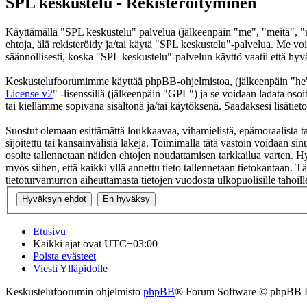
SPL keskustelu - Rekisteröityminen
Käyttämällä "SPL keskustelu" palvelua (jälkeenpäin "me", "meitä", "m
ehtoja, älä rekisteröidy ja/tai käytä "SPL keskustelu"-palvelua. Me
säännöllisesti, koska "SPL keskustelu"-palvelun käyttö vaatii että hyv
Keskustelufoorumimme käyttää phpBB-ohjelmistoa, (jälkeenpäin "he
License v2
" -lisenssillä (jälkeenpäin "GPL") ja se voidaan ladata osoi
tai kiellämme sopivana sisältönä ja/tai käytöksenä. Saadaksesi lisätiet
Suostut olemaan esittämättä loukkaavaa, vihamielistä, epämoraalista t
sijoitettu tai kansainvälisiä lakeja. Toimimalla tätä vastoin voidaan sinu
osoite tallennetaan näiden ehtojen noudattamisen tarkkailua varten. Hy
myös siihen, että kaikki yllä annettu tieto tallennetaan tietokantaan.
tietoturvamurron aiheuttamasta tietojen vuodosta ulkopuolisille tahoill
Etusivu
Kaikki ajat ovat
UTC+03:00
Poista evästeet
Viesti Ylläpidolle
Keskustelufoorumin ohjelmisto
phpBB
® Forum Software © phpBB 