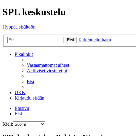
SPL keskustelu
Hyppää sisältöön
Tarkennettu haku
Etsi
Pikalinkit
Vastaamattomat aiheet
Aktiiviset viestiketjut
Etsi
UKK
Kirjaudu sisään
Etusivu
Etsi
Kieli: