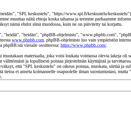
eidän", "SPL keskustelu", "https://www.spl.fi/keskustelu/keskustelu"),
 voimme muuttaa näitä ehtoja koska tahansa ja teemme parhaamme infor
äksyt nämä ehdot siinä muodossa, kuin ne on päivitetty tai korjattu.
", "heidät", "heidän", "phpBB-ohjelmisto", "www.phpbb.com", "phpBB
tteesta
www.phpbb.com
. phpBB-ohjelmisto luo vain ympäristön interne
oa phpBB:stä vieraile osoitteessa:
https://www.phpbb.com/
.
ai muutakaan materiaalia, joka voisi loukata voimassa olevia lakeja oli
t välittömästi ja lopullisesti poistaa järjestelmän käyttäjistä ja tarvittae
väksyt, että "SPL keskustelu" on oikeus poistaa, muokata, siirtää ja su
 Tätä tietoa ei anneta kolmannelle osapuolelle ilman suostumustasi, mutt
e.