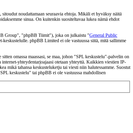
 sitoudut noudattamaan seuraavia ehtoja. Mikäli et hyväksy näitä
moidaksemme sinua. On kuitenkin suositeltavaa lukea nämä ehdot
 Group", "phpBB Tiimit"), joka on julkaistu "
General Public
t-keskustelulle. phpBB Limited ei ole vastuussa siitä, mitä sallimme
 se sitten omassa maassasi, se maa, johon "SPL keskustelu"-palvelin on
ssa internet-yhteydentarjoajaasi otetaan yhteyttä. Kaikkien viestien IP-
lkea mikä tahansa keskusteluketju tai viesti niin halutessamme. Suostut
a "SPL keskustelu" tai phpBB ei ole vastuussa mahdollisen