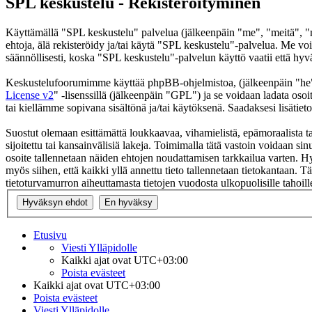
SPL keskustelu - Rekisteröityminen
Käyttämällä "SPL keskustelu" palvelua (jälkeenpäin "me", "meitä", "m
ehtoja, älä rekisteröidy ja/tai käytä "SPL keskustelu"-palvelua. Me
säännöllisesti, koska "SPL keskustelu"-palvelun käyttö vaatii että hyv
Keskustelufoorumimme käyttää phpBB-ohjelmistoa, (jälkeenpäin "he
License v2
" -lisenssillä (jälkeenpäin "GPL") ja se voidaan ladata osoi
tai kiellämme sopivana sisältönä ja/tai käytöksenä. Saadaksesi lisätiet
Suostut olemaan esittämättä loukkaavaa, vihamielistä, epämoraalista t
sijoitettu tai kansainvälisiä lakeja. Toimimalla tätä vastoin voidaan sinu
osoite tallennetaan näiden ehtojen noudattamisen tarkkailua varten. Hy
myös siihen, että kaikki yllä annettu tieto tallennetaan tietokantaan.
tietoturvamurron aiheuttamasta tietojen vuodosta ulkopuolisille tahoill
Etusivu
Viesti Ylläpidolle
Kaikki ajat ovat
UTC+03:00
Poista evästeet
Kaikki ajat ovat
UTC+03:00
Poista evästeet
Viesti Ylläpidolle