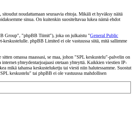
 sitoudut noudattamaan seuraavia ehtoja. Mikäli et hyväksy näitä
moidaksemme sinua. On kuitenkin suositeltavaa lukea nämä ehdot
 Group", "phpBB Tiimit"), joka on julkaistu "
General Public
t-keskustelulle. phpBB Limited ei ole vastuussa siitä, mitä sallimme
 se sitten omassa maassasi, se maa, johon "SPL keskustelu"-palvelin on
ssa internet-yhteydentarjoajaasi otetaan yhteyttä. Kaikkien viestien IP-
lkea mikä tahansa keskusteluketju tai viesti niin halutessamme. Suostut
a "SPL keskustelu" tai phpBB ei ole vastuussa mahdollisen