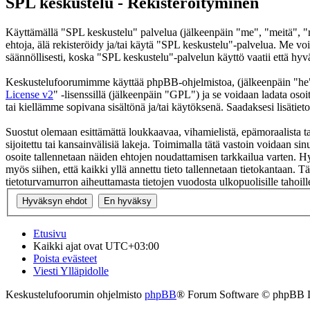
SPL keskustelu - Rekisteröityminen
Käyttämällä "SPL keskustelu" palvelua (jälkeenpäin "me", "meitä", "m
ehtoja, älä rekisteröidy ja/tai käytä "SPL keskustelu"-palvelua. Me
säännöllisesti, koska "SPL keskustelu"-palvelun käyttö vaatii että hyv
Keskustelufoorumimme käyttää phpBB-ohjelmistoa, (jälkeenpäin "he
License v2
" -lisenssillä (jälkeenpäin "GPL") ja se voidaan ladata osoi
tai kiellämme sopivana sisältönä ja/tai käytöksenä. Saadaksesi lisätiet
Suostut olemaan esittämättä loukkaavaa, vihamielistä, epämoraalista t
sijoitettu tai kansainvälisiä lakeja. Toimimalla tätä vastoin voidaan sinu
osoite tallennetaan näiden ehtojen noudattamisen tarkkailua varten. Hy
myös siihen, että kaikki yllä annettu tieto tallennetaan tietokantaan.
tietoturvamurron aiheuttamasta tietojen vuodosta ulkopuolisille tahoill
Etusivu
Kaikki ajat ovat
UTC+03:00
Poista evästeet
Viesti Ylläpidolle
Keskustelufoorumin ohjelmisto
phpBB
® Forum Software © phpBB 