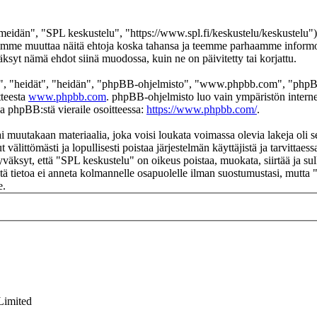
eidän", "SPL keskustelu", "https://www.spl.fi/keskustelu/keskustelu"),
 voimme muuttaa näitä ehtoja koska tahansa ja teemme parhaamme infor
äksyt nämä ehdot siinä muodossa, kuin ne on päivitetty tai korjattu.
", "heidät", "heidän", "phpBB-ohjelmisto", "www.phpbb.com", "phpBB
tteesta
www.phpbb.com
. phpBB-ohjelmisto luo vain ympäristön interne
oa phpBB:stä vieraile osoitteessa:
https://www.phpbb.com/
.
ai muutakaan materiaalia, joka voisi loukata voimassa olevia lakeja oli
t välittömästi ja lopullisesti poistaa järjestelmän käyttäjistä ja tarvittae
väksyt, että "SPL keskustelu" on oikeus poistaa, muokata, siirtää ja su
 Tätä tietoa ei anneta kolmannelle osapuolelle ilman suostumustasi, mutt
e.
Limited