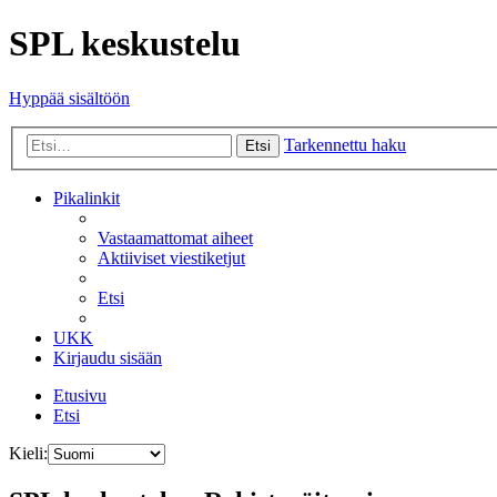
SPL keskustelu
Hyppää sisältöön
Tarkennettu haku
Etsi
Pikalinkit
Vastaamattomat aiheet
Aktiiviset viestiketjut
Etsi
UKK
Kirjaudu sisään
Etusivu
Etsi
Kieli: