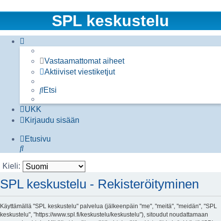
SPL keskustelu
Vastaamattomat aiheet
Aktiiviset viestiketjut
Etsi
UKK
Kirjaudu sisään
Etusivu
Etsi
Kieli:
SPL keskustelu - Rekisteröityminen
Käyttämällä "SPL keskustelu" palvelua (jälkeenpäin "me", "meitä", "meidän", "SPL
keskustelu", "https://www.spl.fi/keskustelu/keskustelu"), sitoudut noudattamaan