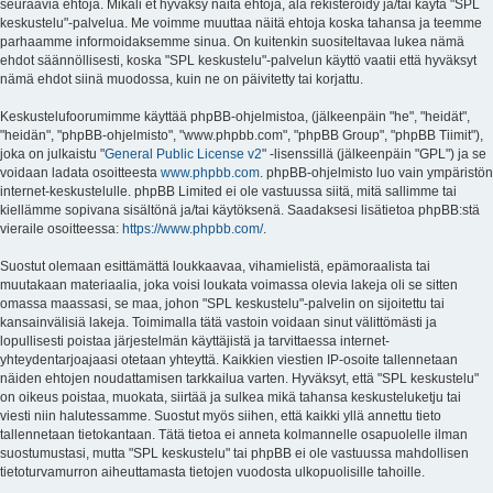
seuraavia ehtoja. Mikäli et hyväksy näitä ehtoja, älä rekisteröidy ja/tai käytä "SPL
keskustelu"-palvelua. Me voimme muuttaa näitä ehtoja koska tahansa ja teemme
parhaamme informoidaksemme sinua. On kuitenkin suositeltavaa lukea nämä
ehdot säännöllisesti, koska "SPL keskustelu"-palvelun käyttö vaatii että hyväksyt
nämä ehdot siinä muodossa, kuin ne on päivitetty tai korjattu.
Keskustelufoorumimme käyttää phpBB-ohjelmistoa, (jälkeenpäin "he", "heidät",
"heidän", "phpBB-ohjelmisto", "www.phpbb.com", "phpBB Group", "phpBB Tiimit"),
joka on julkaistu "
General Public License v2
" -lisenssillä (jälkeenpäin "GPL") ja se
voidaan ladata osoitteesta
www.phpbb.com
. phpBB-ohjelmisto luo vain ympäristön
internet-keskustelulle. phpBB Limited ei ole vastuussa siitä, mitä sallimme tai
kiellämme sopivana sisältönä ja/tai käytöksenä. Saadaksesi lisätietoa phpBB:stä
vieraile osoitteessa:
https://www.phpbb.com/
.
Suostut olemaan esittämättä loukkaavaa, vihamielistä, epämoraalista tai
muutakaan materiaalia, joka voisi loukata voimassa olevia lakeja oli se sitten
omassa maassasi, se maa, johon "SPL keskustelu"-palvelin on sijoitettu tai
kansainvälisiä lakeja. Toimimalla tätä vastoin voidaan sinut välittömästi ja
lopullisesti poistaa järjestelmän käyttäjistä ja tarvittaessa internet-
yhteydentarjoajaasi otetaan yhteyttä. Kaikkien viestien IP-osoite tallennetaan
näiden ehtojen noudattamisen tarkkailua varten. Hyväksyt, että "SPL keskustelu"
on oikeus poistaa, muokata, siirtää ja sulkea mikä tahansa keskusteluketju tai
viesti niin halutessamme. Suostut myös siihen, että kaikki yllä annettu tieto
tallennetaan tietokantaan. Tätä tietoa ei anneta kolmannelle osapuolelle ilman
suostumustasi, mutta "SPL keskustelu" tai phpBB ei ole vastuussa mahdollisen
tietoturvamurron aiheuttamasta tietojen vuodosta ulkopuolisille tahoille.