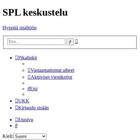
SPL keskustelu
Hyppää sisältöön
Tarkennettu
Etsi
haku
Pikalinkit
Vastaamattomat aiheet
Aktiiviset viestiketjut
Etsi
UKK
Kirjaudu sisään
Etusivu
Etsi
Kieli: