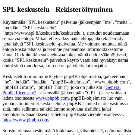
SPL keskustelu - Rekisteröityminen
Käyttämällä "SPL keskustelu" palvelua (jälkeenpäin "me", "meitä",
"meidän", "SPL keskustelu",
"https://www.spl.fi/keskustelu/keskustelu"), sitoudut noudattamaan
seuraavia ehtoja. Mikäli et hyväksy näitä ehtoja, älä rekisteröidy
ja/tai käytä "SPL keskustelu"-palvelua. Me voimme muuttaa näitä
ehtoja koska tahansa ja teemme parhaamme informoidaksemme
sinua. On kuitenkin suositeltavaa lukea nämä ehdot säännöllisesti,
koska "SPL keskustelu"-palvelun käyttö vaatii että hyväksyt nämä
ehdot siinä muodossa, kuin ne on päivitetty tai korjattu.
Keskustelufoorumimme käyttää phpBB-ohjelmistoa, (jälkeenpäin
"he", "heidät", "heidän", "phpBB-ohjelmisto", "www.phpbb.com",
"phpBB Group", "phpBB Tiimit"), joka on julkaistu "
General
Public License v2
" -lisenssillä (jälkeenpäin "GPL") ja se voidaan
ladata osoitteesta
www.phpbb.com
. phpBB-ohjelmisto luo vain
ympäristön internet-keskustelulle. phpBB Limited ei ole vastuussa
siitä, mitä sallimme tai kiellämme sopivana sisältönä ja/tai
käytöksenä. Saadaksesi lisätietoa phpBB:stä vieraile osoitteessa:
https://www.phpbb.com/
.
Suostut olemaan esittämättä loukkaavaa, vihamielistä, epämoraalista