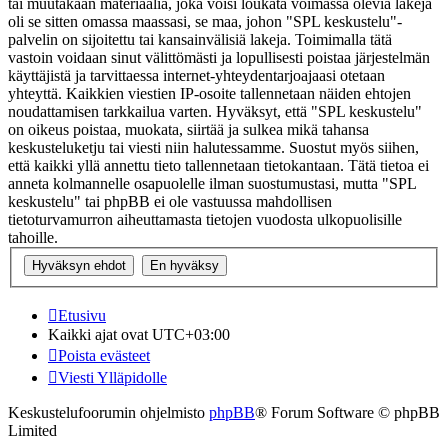
tai muutakaan materiaalia, joka voisi loukata voimassa olevia lakeja
oli se sitten omassa maassasi, se maa, johon "SPL keskustelu"-
palvelin on sijoitettu tai kansainvälisiä lakeja. Toimimalla tätä
vastoin voidaan sinut välittömästi ja lopullisesti poistaa järjestelmän
käyttäjistä ja tarvittaessa internet-yhteydentarjoajaasi otetaan
yhteyttä. Kaikkien viestien IP-osoite tallennetaan näiden ehtojen
noudattamisen tarkkailua varten. Hyväksyt, että "SPL keskustelu"
on oikeus poistaa, muokata, siirtää ja sulkea mikä tahansa
keskusteluketju tai viesti niin halutessamme. Suostut myös siihen,
että kaikki yllä annettu tieto tallennetaan tietokantaan. Tätä tietoa ei
anneta kolmannelle osapuolelle ilman suostumustasi, mutta "SPL
keskustelu" tai phpBB ei ole vastuussa mahdollisen
tietoturvamurron aiheuttamasta tietojen vuodosta ulkopuolisille
tahoille.
Etusivu
Kaikki ajat ovat
UTC+03:00
Poista evästeet
Viesti Ylläpidolle
Keskustelufoorumin ohjelmisto
phpBB
® Forum Software © phpBB
Limited