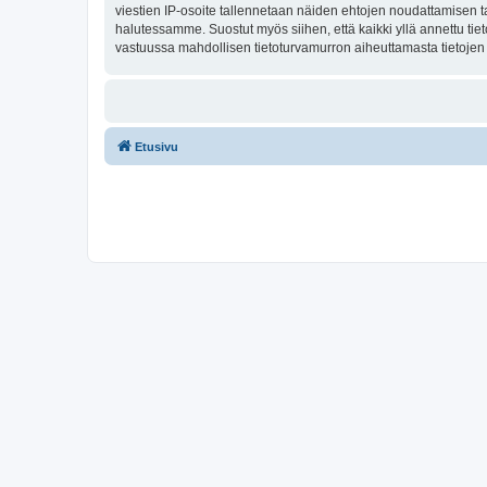
viestien IP-osoite tallennetaan näiden ehtojen noudattamisen tar
halutessamme. Suostut myös siihen, että kaikki yllä annettu tie
vastuussa mahdollisen tietoturvamurron aiheuttamasta tietojen v
Etusivu