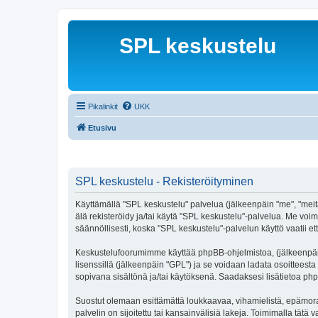
SPL keskustelu
Pikalinkit
UKK
Etusivu
SPL keskustelu - Rekisteröityminen
Käyttämällä "SPL keskustelu" palvelua (jälkeenpäin "me", "meitä
älä rekisteröidy ja/tai käytä "SPL keskustelu"-palvelua. Me 
säännöllisesti, koska "SPL keskustelu"-palvelun käyttö vaatii et
Keskustelufoorumimme käyttää phpBB-ohjelmistoa, (jälkeenpäin 
lisenssillä (jälkeenpäin "GPL") ja se voidaan ladata osoitteesta
sopivana sisältönä ja/tai käytöksenä. Saadaksesi lisätietoa php
Suostut olemaan esittämättä loukkaavaa, vihamielistä, epämoraa
palvelin on sijoitettu tai kansainvälisiä lakeja. Toimimalla tätä 