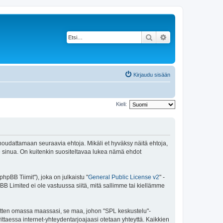
Etsi
Tarkennettu haku
Kirjaudu sisään
Kieli:
 noudattamaan seuraavia ehtoja. Mikäli et hyväksy näitä ehtoja,
sinua. On kuitenkin suositeltavaa lukea nämä ehdot
pBB Tiimit"), joka on julkaistu "
General Public License v2
" -
BB Limited ei ole vastuussa siitä, mitä sallimme tai kiellämme
 sitten omassa maassasi, se maa, johon "SPL keskustelu"-
arvittaessa internet-yhteydentarjoajaasi otetaan yhteyttä. Kaikkien