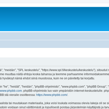
", "meidän", "SPL keskustelu", "https://www.spl.fi/keskustelu/keskustelu"), sitoudut
voimme muuttaa näitä ehtoja koska tahansa ja teemme parhaamme informoidaksemme 
tä hyväksyt nämä ehdot siinä muodossa, kuin ne on päivitetty tai korjattu.
"he", "heidät", "heidän", "phpBB-ohjelmisto", "www.phpbb.com", "phpBB Group", "ph
www.phpbb.com
. phpBB-ohjelmisto luo vain ympäristön internet-keskustelulle. php
BB:stä vieraile osoitteessa:
https://www.phpbb.com/
.
lista tai muutakaan materiaalia, joka voisi loukata voimassa olevia lakeja oli se
vastoin voidaan sinut välittömästi ja lopullisesti poistaa järjestelmän käyttäjistä ja t