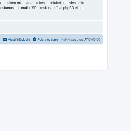
ja sulkea mikä tahansa keskusteluketju tai viesti niin
uostumustasi, mutta "SPL keskustelu" tai phpBB ei ole
Viesti Ylläpidolle
Poista evästeet
Kaikki ajat ovat
UTC+03:00