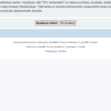
kkailua varten. Hyväksyt, että "SPL keskustelu" on oikeus poistaa, muokata, siirtää 
to tallennetaan tietokantaan. Tätä tietoa ei anneta kolmannelle osapuolelle ilman s
uodosta ulkopuolisille tahoille.
Keskustelufoorumin ohjelmisto
phpBB
® Forum Software © phpBB Limited
Käännös: phpBB Suomi (lurttinen, harritapio, Pettis)
Yksityisyys
|
Ehdot