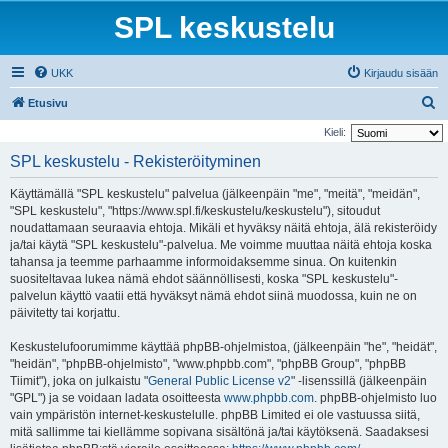
SPL keskustelu
UKK
Kirjaudu sisään
E
Etusivu
t
Kieli:
s
SPL keskustelu - Rekisteröityminen
i
Käyttämällä "SPL keskustelu" palvelua (jälkeenpäin "me", "meitä", "meidän",
"SPL keskustelu", "https://www.spl.fi/keskustelu/keskustelu"), sitoudut
noudattamaan seuraavia ehtoja. Mikäli et hyväksy näitä ehtoja, älä rekisteröidy
ja/tai käytä "SPL keskustelu"-palvelua. Me voimme muuttaa näitä ehtoja koska
tahansa ja teemme parhaamme informoidaksemme sinua. On kuitenkin
suositeltavaa lukea nämä ehdot säännöllisesti, koska "SPL keskustelu"-
palvelun käyttö vaatii että hyväksyt nämä ehdot siinä muodossa, kuin ne on
päivitetty tai korjattu.
Keskustelufoorumimme käyttää phpBB-ohjelmistoa, (jälkeenpäin "he", "heidät",
"heidän", "phpBB-ohjelmisto", "www.phpbb.com", "phpBB Group", "phpBB
Tiimit"), joka on julkaistu "
General Public License v2
" -lisenssillä (jälkeenpäin
"GPL") ja se voidaan ladata osoitteesta
www.phpbb.com
. phpBB-ohjelmisto luo
vain ympäristön internet-keskustelulle. phpBB Limited ei ole vastuussa siitä,
mitä sallimme tai kiellämme sopivana sisältönä ja/tai käytöksenä. Saadaksesi