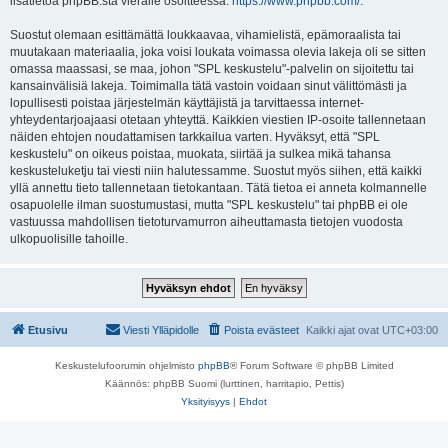
lisätietoa phpBB:stä vieraile osoitteessa:
https://www.phpbb.com/
.
Suostut olemaan esittämättä loukkaavaa, vihamielistä, epämoraalista tai
muutakaan materiaalia, joka voisi loukata voimassa olevia lakeja oli se sitten
omassa maassasi, se maa, johon "SPL keskustelu"-palvelin on sijoitettu tai
kansainvälisiä lakeja. Toimimalla tätä vastoin voidaan sinut välittömästi ja
lopullisesti poistaa järjestelmän käyttäjistä ja tarvittaessa internet-
yhteydentarjoajaasi otetaan yhteyttä. Kaikkien viestien IP-osoite tallennetaan
näiden ehtojen noudattamisen tarkkailua varten. Hyväksyt, että "SPL
keskustelu" on oikeus poistaa, muokata, siirtää ja sulkea mikä tahansa
keskusteluketju tai viesti niin halutessamme. Suostut myös siihen, että kaikki
yllä annettu tieto tallennetaan tietokantaan. Tätä tietoa ei anneta kolmannelle
osapuolelle ilman suostumustasi, mutta "SPL keskustelu" tai phpBB ei ole
vastuussa mahdollisen tietoturvamurron aiheuttamasta tietojen vuodosta
ulkopuolisille tahoille.
Etusivu
Viesti Ylläpidolle
Poista evästeet
Kaikki ajat ovat
UTC+03:00
Keskustelufoorumin ohjelmisto
phpBB
® Forum Software © phpBB Limited
Käännös: phpBB Suomi (lurttinen, harritapio, Pettis)
Yksityisyys
|
Ehdot