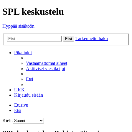
SPL keskustelu
Hyppää sisältöön
Tarkennettu haku
Etsi
Pikalinkit
Vastaamattomat aiheet
Aktiiviset viestiketjut
Etsi
UKK
Kirjaudu sisään
Etusivu
Etsi
Kieli: