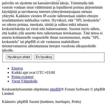
palvelin on sijoitettu tai kansainvälisiä lakeja. Toimimalla tätä
vastoin voidaan sinut välittömästi ja lopullisesti poistaa järjestelmän
käyttäjistä ja tarvittaessa internet-yhteydentarjoajaasi otetaan
yhteyttä. Kaikkien viestien IP-osoite tallennetaan näiden ehtojen
noudattamisen tarkkailua varten. Hyväksyt, että "SPL keskustelu"
on oikeus poistaa, muokata, siirtää ja sulkea mikä tahansa
keskusteluketju tai viesti niin halutessamme. Suostut myös siihen,
että kaikki yllä annettu tieto tallennetaan tietokantaan. Tätä tietoa ei
anneta kolmannelle osapuolelle ilman suostumustasi, mutta "SPL
keskustelu" tai phpBB ei ole vastuussa mahdollisen
tietoturvamurron aiheuttamasta tietojen vuodosta ulkopuolisille
tahoille.
Etusivu
Kaikki ajat ovat
UTC+03:00
Poista evästeet
Viesti Ylläpidolle
Keskustelufoorumin ohjelmisto
phpBB
® Forum Software © phpBB
Limited
Käännös: phpBB Suomi (lurttinen, harritapio, Pettis)