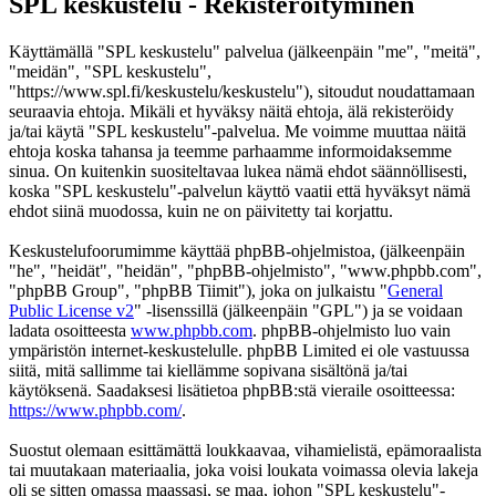
SPL keskustelu - Rekisteröityminen
Käyttämällä "SPL keskustelu" palvelua (jälkeenpäin "me", "meitä",
"meidän", "SPL keskustelu",
"https://www.spl.fi/keskustelu/keskustelu"), sitoudut noudattamaan
seuraavia ehtoja. Mikäli et hyväksy näitä ehtoja, älä rekisteröidy
ja/tai käytä "SPL keskustelu"-palvelua. Me voimme muuttaa näitä
ehtoja koska tahansa ja teemme parhaamme informoidaksemme
sinua. On kuitenkin suositeltavaa lukea nämä ehdot säännöllisesti,
koska "SPL keskustelu"-palvelun käyttö vaatii että hyväksyt nämä
ehdot siinä muodossa, kuin ne on päivitetty tai korjattu.
Keskustelufoorumimme käyttää phpBB-ohjelmistoa, (jälkeenpäin
"he", "heidät", "heidän", "phpBB-ohjelmisto", "www.phpbb.com",
"phpBB Group", "phpBB Tiimit"), joka on julkaistu "
General
Public License v2
" -lisenssillä (jälkeenpäin "GPL") ja se voidaan
ladata osoitteesta
www.phpbb.com
. phpBB-ohjelmisto luo vain
ympäristön internet-keskustelulle. phpBB Limited ei ole vastuussa
siitä, mitä sallimme tai kiellämme sopivana sisältönä ja/tai
käytöksenä. Saadaksesi lisätietoa phpBB:stä vieraile osoitteessa:
https://www.phpbb.com/
.
Suostut olemaan esittämättä loukkaavaa, vihamielistä, epämoraalista
tai muutakaan materiaalia, joka voisi loukata voimassa olevia lakeja
oli se sitten omassa maassasi, se maa, johon "SPL keskustelu"-