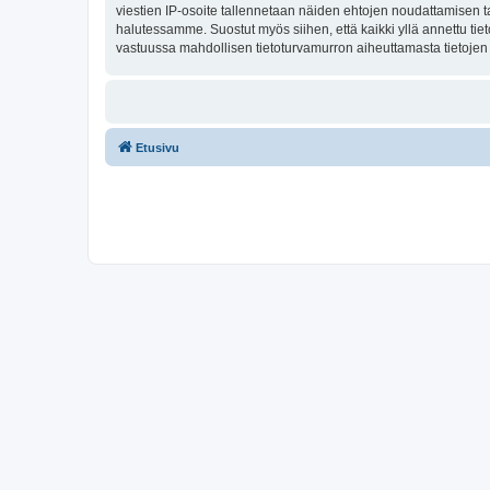
viestien IP-osoite tallennetaan näiden ehtojen noudattamisen tar
halutessamme. Suostut myös siihen, että kaikki yllä annettu tie
vastuussa mahdollisen tietoturvamurron aiheuttamasta tietojen v
Etusivu