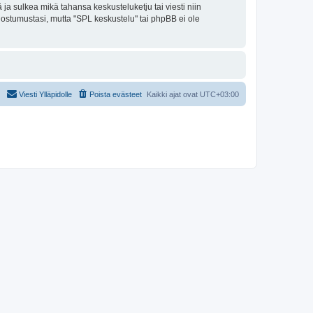
ja sulkea mikä tahansa keskusteluketju tai viesti niin
uostumustasi, mutta "SPL keskustelu" tai phpBB ei ole
Viesti Ylläpidolle
Poista evästeet
Kaikki ajat ovat
UTC+03:00