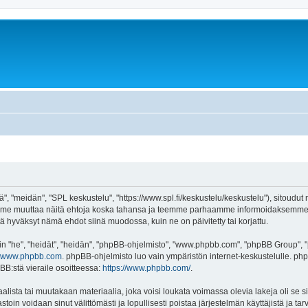
", "meidän", "SPL keskustelu", "https://www.spl.fi/keskustelu/keskustelu"), sitoudut
voimme muuttaa näitä ehtoja koska tahansa ja teemme parhaamme informoidaksemme 
tä hyväksyt nämä ehdot siinä muodossa, kuin ne on päivitetty tai korjattu.
"he", "heidät", "heidän", "phpBB-ohjelmisto", "www.phpbb.com", "phpBB Group", "ph
www.phpbb.com
. phpBB-ohjelmisto luo vain ympäristön internet-keskustelulle. php
BB:stä vieraile osoitteessa:
https://www.phpbb.com/
.
lista tai muutakaan materiaalia, joka voisi loukata voimassa olevia lakeja oli se
vastoin voidaan sinut välittömästi ja lopullisesti poistaa järjestelmän käyttäjistä ja t