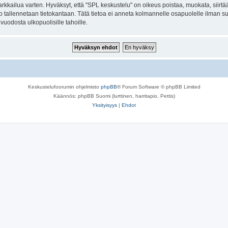
kkailua varten. Hyväksyt, että "SPL keskustelu" on oikeus poistaa, muokata, siirtää 
to tallennetaan tietokantaan. Tätä tietoa ei anneta kolmannelle osapuolelle ilman s
uodosta ulkopuolisille tahoille.
Keskustelufoorumin ohjelmisto
phpBB
® Forum Software © phpBB Limited
Käännös: phpBB Suomi (lurttinen, harritapio, Pettis)
Yksityisyys
|
Ehdot