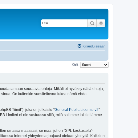
Etsi
Tarkennettu haku
Kirjaudu sisään
Kieli:
 noudattamaan seuraavia ehtoja. Mikäli et hyväksy näitä ehtoja,
sinua. On kuitenkin suositeltavaa lukea nämä ehdot
pBB Tiimit"), joka on julkaistu "
General Public License v2
" -
BB Limited ei ole vastuussa siitä, mitä sallimme tai kiellämme
 sitten omassa maassasi, se maa, johon "SPL keskustelu"-
arvittaessa internet-yhteydentarjoajaasi otetaan yhteyttä. Kaikkien