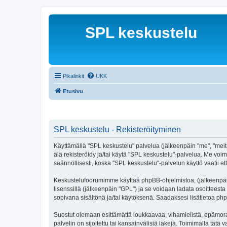
SPL keskustelu
Pikalinkit
UKK
Etusivu
SPL keskustelu - Rekisteröityminen
Käyttämällä "SPL keskustelu" palvelua (jälkeenpäin "me", "meitä
älä rekisteröidy ja/tai käytä "SPL keskustelu"-palvelua. Me 
säännöllisesti, koska "SPL keskustelu"-palvelun käyttö vaatii et
Keskustelufoorumimme käyttää phpBB-ohjelmistoa, (jälkeenpäin 
lisenssillä (jälkeenpäin "GPL") ja se voidaan ladata osoitteesta
sopivana sisältönä ja/tai käytöksenä. Saadaksesi lisätietoa php
Suostut olemaan esittämättä loukkaavaa, vihamielistä, epämoraa
palvelin on sijoitettu tai kansainvälisiä lakeja. Toimimalla tätä 