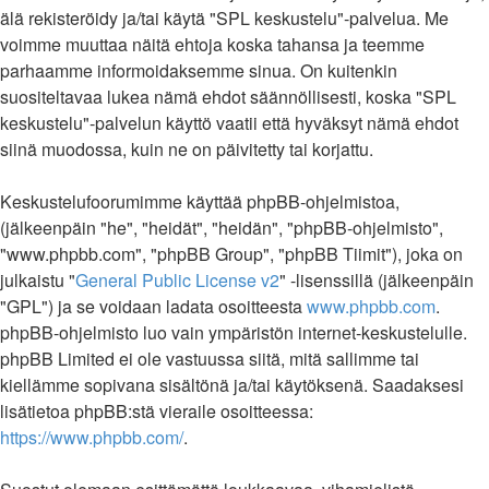
älä rekisteröidy ja/tai käytä "SPL keskustelu"-palvelua. Me
voimme muuttaa näitä ehtoja koska tahansa ja teemme
parhaamme informoidaksemme sinua. On kuitenkin
suositeltavaa lukea nämä ehdot säännöllisesti, koska "SPL
keskustelu"-palvelun käyttö vaatii että hyväksyt nämä ehdot
siinä muodossa, kuin ne on päivitetty tai korjattu.
Keskustelufoorumimme käyttää phpBB-ohjelmistoa,
(jälkeenpäin "he", "heidät", "heidän", "phpBB-ohjelmisto",
"www.phpbb.com", "phpBB Group", "phpBB Tiimit"), joka on
julkaistu "
General Public License v2
" -lisenssillä (jälkeenpäin
"GPL") ja se voidaan ladata osoitteesta
www.phpbb.com
.
phpBB-ohjelmisto luo vain ympäristön internet-keskustelulle.
phpBB Limited ei ole vastuussa siitä, mitä sallimme tai
kiellämme sopivana sisältönä ja/tai käytöksenä. Saadaksesi
lisätietoa phpBB:stä vieraile osoitteessa:
https://www.phpbb.com/
.