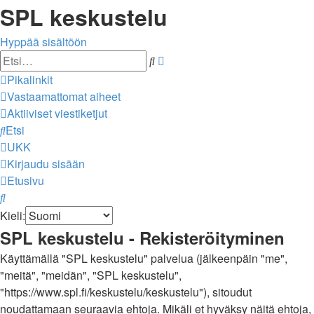
SPL keskustelu
Hyppää sisältöön
Tarkennettu
Etsi
haku
Pikalinkit
Vastaamattomat aiheet
Aktiiviset viestiketjut
Etsi
UKK
Kirjaudu sisään
Etusivu
Etsi
Kieli:
SPL keskustelu - Rekisteröityminen
Käyttämällä "SPL keskustelu" palvelua (jälkeenpäin "me",
"meitä", "meidän", "SPL keskustelu",
"https://www.spl.fi/keskustelu/keskustelu"), sitoudut
noudattamaan seuraavia ehtoja. Mikäli et hyväksy näitä ehtoja,