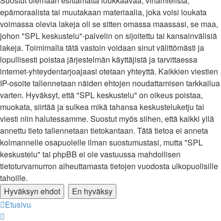
Suostut olemaan esittämättä loukkaavaa, vihamielistä,
epämoraalista tai muutakaan materiaalia, joka voisi loukata
voimassa olevia lakeja oli se sitten omassa maassasi, se maa,
johon "SPL keskustelu"-palvelin on sijoitettu tai kansainvälisiä
lakeja. Toimimalla tätä vastoin voidaan sinut välittömästi ja
lopullisesti poistaa järjestelmän käyttäjistä ja tarvittaessa
internet-yhteydentarjoajaasi otetaan yhteyttä. Kaikkien viestien
IP-osoite tallennetaan näiden ehtojen noudattamisen tarkkailua
varten. Hyväksyt, että "SPL keskustelu" on oikeus poistaa,
muokata, siirtää ja sulkea mikä tahansa keskusteluketju tai
viesti niin halutessamme. Suostut myös siihen, että kaikki yllä
annettu tieto tallennetaan tietokantaan. Tätä tietoa ei anneta
kolmannelle osapuolelle ilman suostumustasi, mutta "SPL
keskustelu" tai phpBB ei ole vastuussa mahdollisen
tietoturvamurron aiheuttamasta tietojen vuodosta ulkopuolisille
tahoille.
Etusivu