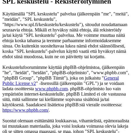
SPL keskustelu - Rekisteröityminen
Käyttämällä "SPL keskustelu" palvelua (jälkeenpäin "me", "meitä",
"meidän", "SPL keskustelu",
"https://www.spl.fi/keskustelu/keskustelu"), sitoudut noudattamaan
seuraavia ehtoja. Mikäli et hyväksy näitä ehtoja, älä rekisteröidy
ja/tai käytä "SPL keskustelu"-palvelua. Me voimme muuttaa näitä
ehtoja koska tahansa ja teemme parhaamme informoidaksemme
sinua. On kuitenkin suositeltavaa lukea nämä ehdot säännöllisesti,
koska "SPL keskustelu"-palvelun käyttö vaatii että hyväksyt nämä
ehdot siinä muodossa, kuin ne on päivitetty tai korjattu.
Keskustelufoorumimme käyttää phpBB-ohjelmistoa, (jälkeenpäin
"he", "heidät", "heidän", "phpBB-ohjelmisto", "www.phpbb.com",
"phpBB Group", "phpBB Tiimit"), joka on julkaistu "
General
Public License v2
" -lisenssillä (jälkeenpäin "GPL") ja se voidaan
ladata osoitteesta
www.phpbb.com
. phpBB-ohjelmisto luo vain
ympäristön internet-keskustelulle. phpBB Limited ei ole vastuussa
siitä, mitä sallimme tai kiellämme sopivana sisältönä ja/tai
käytöksenä. Saadaksesi lisätietoa phpBB:stä vieraile osoitteessa:
https://www.phpbb.com/
.
Suostut olemaan esittämättä loukkaavaa, vihamielistä, epämoraalista
tai muutakaan materiaalia, joka voisi loukata voimassa olevia lakeja
oli se sitten omassa maassasi, se maa, johon "SPL keskustelu"-