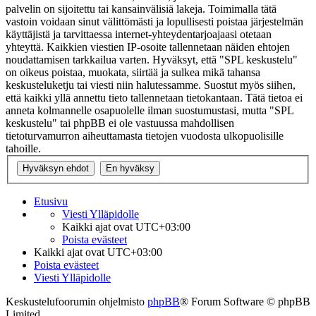
palvelin on sijoitettu tai kansainvälisiä lakeja. Toimimalla tätä
vastoin voidaan sinut välittömästi ja lopullisesti poistaa järjestelmän
käyttäjistä ja tarvittaessa internet-yhteydentarjoajaasi otetaan
yhteyttä. Kaikkien viestien IP-osoite tallennetaan näiden ehtojen
noudattamisen tarkkailua varten. Hyväksyt, että "SPL keskustelu"
on oikeus poistaa, muokata, siirtää ja sulkea mikä tahansa
keskusteluketju tai viesti niin halutessamme. Suostut myös siihen,
että kaikki yllä annettu tieto tallennetaan tietokantaan. Tätä tietoa ei
anneta kolmannelle osapuolelle ilman suostumustasi, mutta "SPL
keskustelu" tai phpBB ei ole vastuussa mahdollisen
tietoturvamurron aiheuttamasta tietojen vuodosta ulkopuolisille
tahoille.
Etusivu
Viesti Ylläpidolle
Kaikki ajat ovat
UTC+03:00
Poista evästeet
Kaikki ajat ovat
UTC+03:00
Poista evästeet
Viesti Ylläpidolle
Keskustelufoorumin ohjelmisto
phpBB
® Forum Software © phpBB
Limited