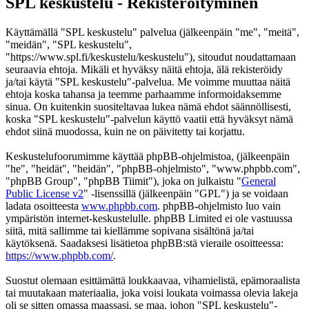
SPL keskustelu - Rekisteröityminen
Käyttämällä "SPL keskustelu" palvelua (jälkeenpäin "me", "meitä",
"meidän", "SPL keskustelu",
"https://www.spl.fi/keskustelu/keskustelu"), sitoudut noudattamaan
seuraavia ehtoja. Mikäli et hyväksy näitä ehtoja, älä rekisteröidy
ja/tai käytä "SPL keskustelu"-palvelua. Me voimme muuttaa näitä
ehtoja koska tahansa ja teemme parhaamme informoidaksemme
sinua. On kuitenkin suositeltavaa lukea nämä ehdot säännöllisesti,
koska "SPL keskustelu"-palvelun käyttö vaatii että hyväksyt nämä
ehdot siinä muodossa, kuin ne on päivitetty tai korjattu.
Keskustelufoorumimme käyttää phpBB-ohjelmistoa, (jälkeenpäin
"he", "heidät", "heidän", "phpBB-ohjelmisto", "www.phpbb.com",
"phpBB Group", "phpBB Tiimit"), joka on julkaistu "
General
Public License v2
" -lisenssillä (jälkeenpäin "GPL") ja se voidaan
ladata osoitteesta
www.phpbb.com
. phpBB-ohjelmisto luo vain
ympäristön internet-keskustelulle. phpBB Limited ei ole vastuussa
siitä, mitä sallimme tai kiellämme sopivana sisältönä ja/tai
käytöksenä. Saadaksesi lisätietoa phpBB:stä vieraile osoitteessa:
https://www.phpbb.com/
.
Suostut olemaan esittämättä loukkaavaa, vihamielistä, epämoraalista
tai muutakaan materiaalia, joka voisi loukata voimassa olevia lakeja
oli se sitten omassa maassasi, se maa, johon "SPL keskustelu"-