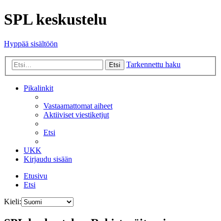
SPL keskustelu
Hyppää sisältöön
Tarkennettu haku
Etsi
Pikalinkit
Vastaamattomat aiheet
Aktiiviset viestiketjut
Etsi
UKK
Kirjaudu sisään
Etusivu
Etsi
Kieli: