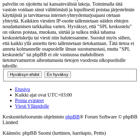
palvelin on sijoitettu tai kansainvälisiä lakeja. Toimimalla tätä
vastoin voidaan sinut välittömästi ja lopullisesti poistaa järjestelmän
käyttäjistä ja tarvittaessa internet-yhteydentarjoajaasi otetaan
yhteyttä. Kaikkien viestien IP-osoite tallennetaan näiden ehtojen
noudattamisen tarkkailua varten. Hyväksyt, että "SPL keskustelu"
on oikeus poistaa, muokata, siirtää ja sulkea mikä tahansa
keskusteluketju tai viesti niin halutessamme. Suostut myös siihen,
että kaikki yllä annettu tieto tallennetaan tietokantaan. Tätä tietoa ei
anneta kolmannelle osapuolelle ilman suostumustasi, mutta "SPL
keskustelu" tai phpBB ei ole vastuussa mahdollisen
tietoturvamurron aiheuttamasta tietojen vuodosta ulkopuolisille
tahoille.
Etusivu
Kaikki ajat ovat
UTC+03:00
Poista evästeet
Viesti Ylläpidolle
Keskustelufoorumin ohjelmisto
phpBB
® Forum Software © phpBB
Limited
Käännös: phpBB Suomi (lurttinen, harritapio, Pettis)