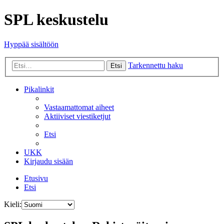
SPL keskustelu
Hyppää sisältöön
Tarkennettu haku
Etsi
Pikalinkit
Vastaamattomat aiheet
Aktiiviset viestiketjut
Etsi
UKK
Kirjaudu sisään
Etusivu
Etsi
Kieli: