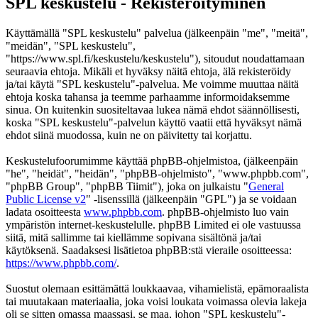
SPL keskustelu - Rekisteröityminen
Käyttämällä "SPL keskustelu" palvelua (jälkeenpäin "me", "meitä",
"meidän", "SPL keskustelu",
"https://www.spl.fi/keskustelu/keskustelu"), sitoudut noudattamaan
seuraavia ehtoja. Mikäli et hyväksy näitä ehtoja, älä rekisteröidy
ja/tai käytä "SPL keskustelu"-palvelua. Me voimme muuttaa näitä
ehtoja koska tahansa ja teemme parhaamme informoidaksemme
sinua. On kuitenkin suositeltavaa lukea nämä ehdot säännöllisesti,
koska "SPL keskustelu"-palvelun käyttö vaatii että hyväksyt nämä
ehdot siinä muodossa, kuin ne on päivitetty tai korjattu.
Keskustelufoorumimme käyttää phpBB-ohjelmistoa, (jälkeenpäin
"he", "heidät", "heidän", "phpBB-ohjelmisto", "www.phpbb.com",
"phpBB Group", "phpBB Tiimit"), joka on julkaistu "
General
Public License v2
" -lisenssillä (jälkeenpäin "GPL") ja se voidaan
ladata osoitteesta
www.phpbb.com
. phpBB-ohjelmisto luo vain
ympäristön internet-keskustelulle. phpBB Limited ei ole vastuussa
siitä, mitä sallimme tai kiellämme sopivana sisältönä ja/tai
käytöksenä. Saadaksesi lisätietoa phpBB:stä vieraile osoitteessa:
https://www.phpbb.com/
.
Suostut olemaan esittämättä loukkaavaa, vihamielistä, epämoraalista
tai muutakaan materiaalia, joka voisi loukata voimassa olevia lakeja
oli se sitten omassa maassasi, se maa, johon "SPL keskustelu"-