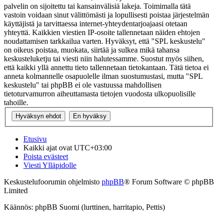
palvelin on sijoitettu tai kansainvälisiä lakeja. Toimimalla tätä
vastoin voidaan sinut välittömästi ja lopullisesti poistaa järjestelmän
käyttäjistä ja tarvittaessa internet-yhteydentarjoajaasi otetaan
yhteyttä. Kaikkien viestien IP-osoite tallennetaan näiden ehtojen
noudattamisen tarkkailua varten. Hyväksyt, että "SPL keskustelu"
on oikeus poistaa, muokata, siirtää ja sulkea mikä tahansa
keskusteluketju tai viesti niin halutessamme. Suostut myös siihen,
että kaikki yllä annettu tieto tallennetaan tietokantaan. Tätä tietoa ei
anneta kolmannelle osapuolelle ilman suostumustasi, mutta "SPL
keskustelu" tai phpBB ei ole vastuussa mahdollisen
tietoturvamurron aiheuttamasta tietojen vuodosta ulkopuolisille
tahoille.
Etusivu
Kaikki ajat ovat
UTC+03:00
Poista evästeet
Viesti Ylläpidolle
Keskustelufoorumin ohjelmisto
phpBB
® Forum Software © phpBB
Limited
Käännös: phpBB Suomi (lurttinen, harritapio, Pettis)