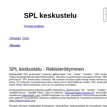
SPL keskustelu
Hyppää sisältöön
Pikalinkit
UKK
Etusivu
SPL keskustelu - Rekisteröityminen
Käyttämällä "SPL keskustelu" palvelua (jälkeenpäin "me", "meitä", "meidän", "SPL kesku
"https://www.spl.fi/keskustelu/keskustelu"), sitoudut noudattamaan seuraavia ehtoja. Mikäl
ja/tai käytä "SPL keskustelu"-palvelua. Me voimme muuttaa näitä ehtoja koska tahan
sinua. On kuitenkin suositeltavaa lukea nämä ehdot säännöllisesti, koska "SPL keskustelu
nämä ehdot siinä muodossa, kuin ne on päivitetty tai korjattu.
Keskustelufoorumimme käyttää phpBB-ohjelmistoa, (jälkeenpäin "he", "heidät", "heidän
"phpBB Group", "phpBB Tiimit"), joka on julkaistu "
General Public License v2
" -lisenssil
osoitteesta
www.phpbb.com
. phpBB-ohjelmisto luo vain ympäristön internet-keskustelulle
mitä sallimme tai kiellämme sopivana sisältönä ja/tai käytöksenä. Saadaksesi lisätietoa p
https://www.phpbb.com/
.
Suostut olemaan esittämättä loukkaavaa, vihamielistä, epämoraalista tai muutakaan mater