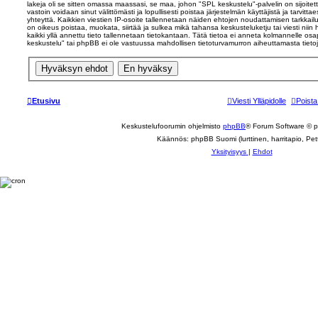
lakeja oli se sitten omassa maassasi, se maa, johon "SPL keskustelu"-palvelin on sijoitettu
vastoin voidaan sinut välittömästi ja lopullisesti poistaa järjestelmän käyttäjistä ja tarvit
yhteyttä. Kaikkien viestien IP-osoite tallennetaan näiden ehtojen noudattamisen tarkkail
on oikeus poistaa, muokata, siirtää ja sulkea mikä tahansa keskusteluketju tai viesti nii
kaikki yllä annettu tieto tallennetaan tietokantaan. Tätä tietoa ei anneta kolmannelle o
keskustelu" tai phpBB ei ole vastuussa mahdollisen tietoturvamurron aiheuttamasta tietoje
Etusivu
Viesti Ylläpidolle
Poista
Keskustelufoorumin ohjelmisto
phpBB
® Forum Software © 
Käännös: phpBB Suomi (lurttinen, harritapio, Pett
Yksityisyys
|
Ehdot