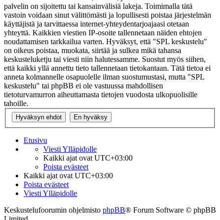
palvelin on sijoitettu tai kansainvälisiä lakeja. Toimimalla tätä
vastoin voidaan sinut välittömästi ja lopullisesti poistaa järjestelmän
käyttäjistä ja tarvittaessa internet-yhteydentarjoajaasi otetaan
yhteyttä. Kaikkien viestien IP-osoite tallennetaan näiden ehtojen
noudattamisen tarkkailua varten. Hyväksyt, että "SPL keskustelu"
on oikeus poistaa, muokata, siirtää ja sulkea mikä tahansa
keskusteluketju tai viesti niin halutessamme. Suostut myös siihen,
että kaikki yllä annettu tieto tallennetaan tietokantaan. Tätä tietoa ei
anneta kolmannelle osapuolelle ilman suostumustasi, mutta "SPL
keskustelu" tai phpBB ei ole vastuussa mahdollisen
tietoturvamurron aiheuttamasta tietojen vuodosta ulkopuolisille
tahoille.
Etusivu
Viesti Ylläpidolle
Kaikki ajat ovat
UTC+03:00
Poista evästeet
Kaikki ajat ovat
UTC+03:00
Poista evästeet
Viesti Ylläpidolle
Keskustelufoorumin ohjelmisto
phpBB
® Forum Software © phpBB
Limited