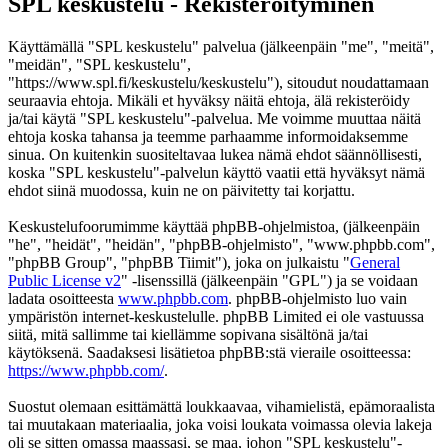
SPL keskustelu - Rekisteröityminen
Käyttämällä "SPL keskustelu" palvelua (jälkeenpäin "me", "meitä",
"meidän", "SPL keskustelu",
"https://www.spl.fi/keskustelu/keskustelu"), sitoudut noudattamaan
seuraavia ehtoja. Mikäli et hyväksy näitä ehtoja, älä rekisteröidy
ja/tai käytä "SPL keskustelu"-palvelua. Me voimme muuttaa näitä
ehtoja koska tahansa ja teemme parhaamme informoidaksemme
sinua. On kuitenkin suositeltavaa lukea nämä ehdot säännöllisesti,
koska "SPL keskustelu"-palvelun käyttö vaatii että hyväksyt nämä
ehdot siinä muodossa, kuin ne on päivitetty tai korjattu.
Keskustelufoorumimme käyttää phpBB-ohjelmistoa, (jälkeenpäin
"he", "heidät", "heidän", "phpBB-ohjelmisto", "www.phpbb.com",
"phpBB Group", "phpBB Tiimit"), joka on julkaistu "
General
Public License v2
" -lisenssillä (jälkeenpäin "GPL") ja se voidaan
ladata osoitteesta
www.phpbb.com
. phpBB-ohjelmisto luo vain
ympäristön internet-keskustelulle. phpBB Limited ei ole vastuussa
siitä, mitä sallimme tai kiellämme sopivana sisältönä ja/tai
käytöksenä. Saadaksesi lisätietoa phpBB:stä vieraile osoitteessa:
https://www.phpbb.com/
.
Suostut olemaan esittämättä loukkaavaa, vihamielistä, epämoraalista
tai muutakaan materiaalia, joka voisi loukata voimassa olevia lakeja
oli se sitten omassa maassasi, se maa, johon "SPL keskustelu"-