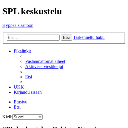
SPL keskustelu
Hyppää sisältöön
Tarkennettu haku
Etsi
Pikalinkit
Vastaamattomat aiheet
Aktiiviset viestiketjut
Etsi
UKK
Kirjaudu sisään
Etusivu
Etsi
Kieli: