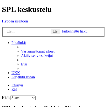
SPL keskustelu
Hyppää sisältöön
Tarkennettu haku
Etsi
Pikalinkit
Vastaamattomat aiheet
Aktiiviset viestiketjut
Etsi
UKK
Kirjaudu sisään
Etusivu
Etsi
Kieli: