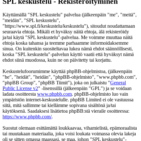
SPL keskustelu - Rekisteröityminen
Käyttämällä "SPL keskustelu" palvelua (jälkeenpäin "me", "meitä",
"meidän", "SPL keskustelu",
"https://www.spl.fi/keskustelu/keskustelu"), sitoudut noudattamaan
seuraavia ehtoja. Mikäli et hyväksy näitä ehtoja, älä rekisteröidy
ja/tai käytä "SPL keskustelu"-palvelua. Me voimme muuttaa näitä
ehtoja koska tahansa ja teemme parhaamme informoidaksemme
sinua. On kuitenkin suositeltavaa lukea nämä ehdot säännöllisesti,
koska "SPL keskustelu"-palvelun käyttö vaatii että hyväksyt nämä
ehdot siinä muodossa, kuin ne on päivitetty tai korjattu.
Keskustelufoorumimme käyttää phpBB-ohjelmistoa, (jälkeenpäin
"he", "heidät", "heidän", "phpBB-ohjelmisto", "www.phpbb.com",
"phpBB Group", "phpBB Tiimit"), joka on julkaistu "
General
Public License v2
" -lisenssillä (jälkeenpäin "GPL") ja se voidaan
ladata osoitteesta
www.phpbb.com
. phpBB-ohjelmisto luo vain
ympäristön internet-keskustelulle. phpBB Limited ei ole vastuussa
siitä, mitä sallimme tai kiellämme sopivana sisältönä ja/tai
käytöksenä. Saadaksesi lisätietoa phpBB:stä vieraile osoitteessa:
https://www.phpbb.com/
.
Suostut olemaan esittämättä loukkaavaa, vihamielistä, epämoraalista
tai muutakaan materiaalia, joka voisi loukata voimassa olevia lakeja
oli se sitten omassa maassasi, se maa, johon "SPL keskustelu"-