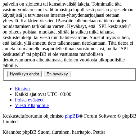
palvelin on sijoitettu tai kansainvälisiä lakeja. Toimimalla tätä
vastoin voidaan sinut välittömästi ja lopullisesti poistaa järjestelmän
käyttäjistä ja tarvittaessa internet-yhteydentarjoajaasi otetaan
yhteyttä. Kaikkien viestien IP-osoite tallennetaan näiden ehtojen
noudattamisen tarkkailua varten. Hyväksyt, että "SPL keskustelu"
on oikeus poistaa, muokata, siirtää ja sulkea mikä tahansa
keskusteluketju tai viesti niin halutessamme. Suostut myös siihen,
että kaikki yllä annettu tieto tallennetaan tietokantaan. Tätä tietoa ei
anneta kolmannelle osapuolelle ilman suostumustasi, mutta "SPL
keskustelu" tai phpBB ei ole vastuussa mahdollisen
tietoturvamurron aiheuttamasta tietojen vuodosta ulkopuolisille
tahoille.
Etusivu
Kaikki ajat ovat
UTC+03:00
Poista evästeet
Viesti Ylläpidolle
Keskustelufoorumin ohjelmisto
phpBB
® Forum Software © phpBB
Limited
Käännös: phpBB Suomi (lurttinen, harritapio, Pettis)