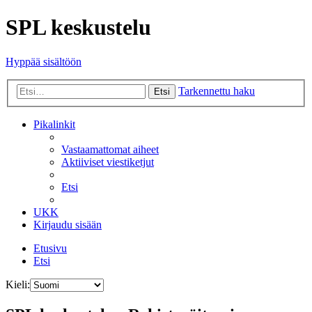
SPL keskustelu
Hyppää sisältöön
Tarkennettu haku
Etsi
Pikalinkit
Vastaamattomat aiheet
Aktiiviset viestiketjut
Etsi
UKK
Kirjaudu sisään
Etusivu
Etsi
Kieli: