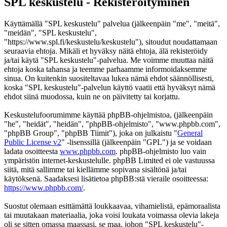
SPL keskustelu - Rekisteröityminen
Käyttämällä "SPL keskustelu" palvelua (jälkeenpäin "me", "meitä",
"meidän", "SPL keskustelu",
"https://www.spl.fi/keskustelu/keskustelu"), sitoudut noudattamaan
seuraavia ehtoja. Mikäli et hyväksy näitä ehtoja, älä rekisteröidy
ja/tai käytä "SPL keskustelu"-palvelua. Me voimme muuttaa näitä
ehtoja koska tahansa ja teemme parhaamme informoidaksemme
sinua. On kuitenkin suositeltavaa lukea nämä ehdot säännöllisesti,
koska "SPL keskustelu"-palvelun käyttö vaatii että hyväksyt nämä
ehdot siinä muodossa, kuin ne on päivitetty tai korjattu.
Keskustelufoorumimme käyttää phpBB-ohjelmistoa, (jälkeenpäin
"he", "heidät", "heidän", "phpBB-ohjelmisto", "www.phpbb.com",
"phpBB Group", "phpBB Tiimit"), joka on julkaistu "
General
Public License v2
" -lisenssillä (jälkeenpäin "GPL") ja se voidaan
ladata osoitteesta
www.phpbb.com
. phpBB-ohjelmisto luo vain
ympäristön internet-keskustelulle. phpBB Limited ei ole vastuussa
siitä, mitä sallimme tai kiellämme sopivana sisältönä ja/tai
käytöksenä. Saadaksesi lisätietoa phpBB:stä vieraile osoitteessa:
https://www.phpbb.com/
.
Suostut olemaan esittämättä loukkaavaa, vihamielistä, epämoraalista
tai muutakaan materiaalia, joka voisi loukata voimassa olevia lakeja
oli se sitten omassa maassasi, se maa, johon "SPL keskustelu"-