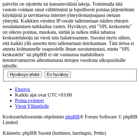
palvelin on sijoitettu tai kansainvälisiä lakeja. Toimimalla tätä
vastoin voidaan sinut välittömästi ja lopullisesti poistaa järjestelmän
käyttäjistä ja tarvittaessa internet-yhteydentarjoajaasi otetaan
yhteyttä. Kaikkien viestien IP-osoite tallennetaan näiden ehtojen
noudattamisen tarkkailua varten. Hyväksyt, että "SPL keskustelu"
on oikeus poistaa, muokata, siirtää ja sulkea mikä tahansa
keskusteluketju tai viesti niin halutessamme. Suostut myös siihen,
että kaikki yllä annettu tieto tallennetaan tietokantaan. Tätä tietoa ei
anneta kolmannelle osapuolelle ilman suostumustasi, mutta "SPL
keskustelu" tai phpBB ei ole vastuussa mahdollisen
tietoturvamurron aiheuttamasta tietojen vuodosta ulkopuolisille
tahoille.
Etusivu
Kaikki ajat ovat
UTC+03:00
Poista evästeet
Viesti Ylläpidolle
Keskustelufoorumin ohjelmisto
phpBB
® Forum Software © phpBB
Limited
Käännös: phpBB Suomi (lurttinen, harritapio, Pettis)