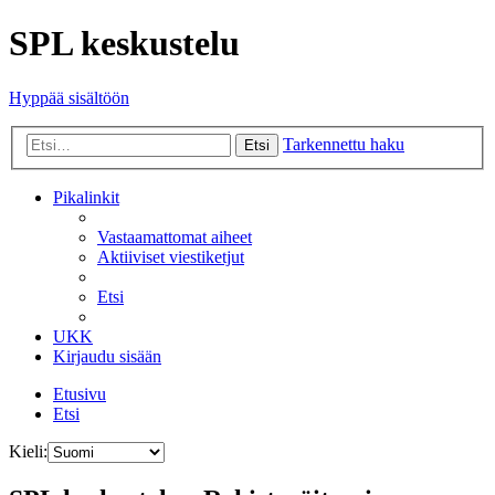
SPL keskustelu
Hyppää sisältöön
Tarkennettu haku
Etsi
Pikalinkit
Vastaamattomat aiheet
Aktiiviset viestiketjut
Etsi
UKK
Kirjaudu sisään
Etusivu
Etsi
Kieli: