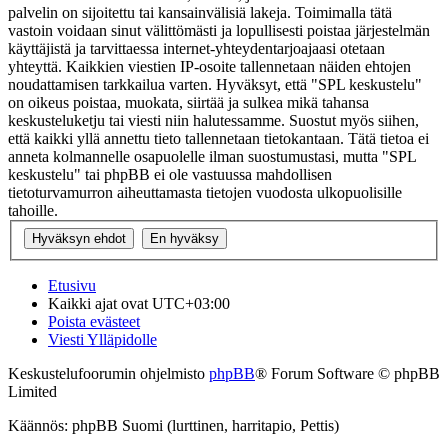
palvelin on sijoitettu tai kansainvälisiä lakeja. Toimimalla tätä
vastoin voidaan sinut välittömästi ja lopullisesti poistaa järjestelmän
käyttäjistä ja tarvittaessa internet-yhteydentarjoajaasi otetaan
yhteyttä. Kaikkien viestien IP-osoite tallennetaan näiden ehtojen
noudattamisen tarkkailua varten. Hyväksyt, että "SPL keskustelu"
on oikeus poistaa, muokata, siirtää ja sulkea mikä tahansa
keskusteluketju tai viesti niin halutessamme. Suostut myös siihen,
että kaikki yllä annettu tieto tallennetaan tietokantaan. Tätä tietoa ei
anneta kolmannelle osapuolelle ilman suostumustasi, mutta "SPL
keskustelu" tai phpBB ei ole vastuussa mahdollisen
tietoturvamurron aiheuttamasta tietojen vuodosta ulkopuolisille
tahoille.
Etusivu
Kaikki ajat ovat
UTC+03:00
Poista evästeet
Viesti Ylläpidolle
Keskustelufoorumin ohjelmisto
phpBB
® Forum Software © phpBB
Limited
Käännös: phpBB Suomi (lurttinen, harritapio, Pettis)