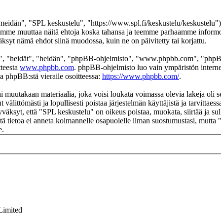
eidän", "SPL keskustelu", "https://www.spl.fi/keskustelu/keskustelu"),
 voimme muuttaa näitä ehtoja koska tahansa ja teemme parhaamme infor
äksyt nämä ehdot siinä muodossa, kuin ne on päivitetty tai korjattu.
", "heidät", "heidän", "phpBB-ohjelmisto", "www.phpbb.com", "phpBB
tteesta
www.phpbb.com
. phpBB-ohjelmisto luo vain ympäristön interne
oa phpBB:stä vieraile osoitteessa:
https://www.phpbb.com/
.
ai muutakaan materiaalia, joka voisi loukata voimassa olevia lakeja oli
t välittömästi ja lopullisesti poistaa järjestelmän käyttäjistä ja tarvittae
väksyt, että "SPL keskustelu" on oikeus poistaa, muokata, siirtää ja su
 Tätä tietoa ei anneta kolmannelle osapuolelle ilman suostumustasi, mutt
e.
Limited