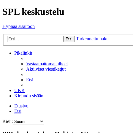
SPL keskustelu
Hyppää sisältöön
Tarkennettu haku
Etsi
Pikalinkit
Vastaamattomat aiheet
Aktiiviset viestiketjut
Etsi
UKK
Kirjaudu sisään
Etusivu
Etsi
Kieli: