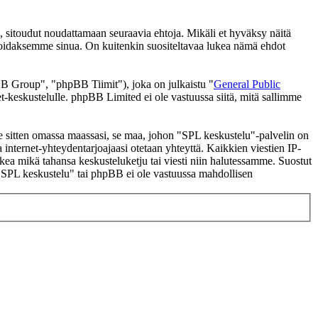
 sitoudut noudattamaan seuraavia ehtoja. Mikäli et hyväksy näitä
moidaksemme sinua. On kuitenkin suositeltavaa lukea nämä ehdot
 Group", "phpBB Tiimit"), joka on julkaistu "
General Public
t-keskustelulle. phpBB Limited ei ole vastuussa siitä, mitä sallimme
 se sitten omassa maassasi, se maa, johon "SPL keskustelu"-palvelin on
ssa internet-yhteydentarjoajaasi otetaan yhteyttä. Kaikkien viestien IP-
lkea mikä tahansa keskusteluketju tai viesti niin halutessamme. Suostut
a "SPL keskustelu" tai phpBB ei ole vastuussa mahdollisen