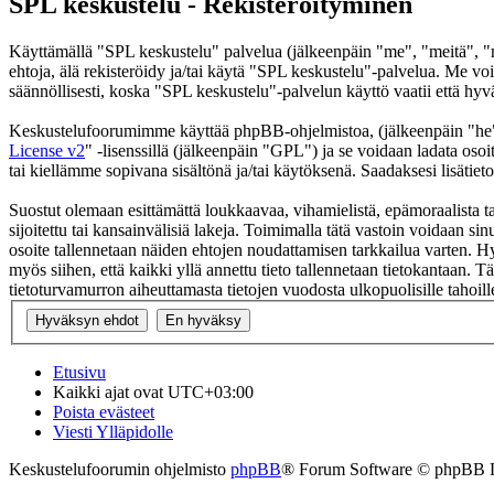
SPL keskustelu - Rekisteröityminen
Käyttämällä "SPL keskustelu" palvelua (jälkeenpäin "me", "meitä", "m
ehtoja, älä rekisteröidy ja/tai käytä "SPL keskustelu"-palvelua. Me
säännöllisesti, koska "SPL keskustelu"-palvelun käyttö vaatii että hyv
Keskustelufoorumimme käyttää phpBB-ohjelmistoa, (jälkeenpäin "he
License v2
" -lisenssillä (jälkeenpäin "GPL") ja se voidaan ladata osoi
tai kiellämme sopivana sisältönä ja/tai käytöksenä. Saadaksesi lisätiet
Suostut olemaan esittämättä loukkaavaa, vihamielistä, epämoraalista t
sijoitettu tai kansainvälisiä lakeja. Toimimalla tätä vastoin voidaan sinu
osoite tallennetaan näiden ehtojen noudattamisen tarkkailua varten. Hy
myös siihen, että kaikki yllä annettu tieto tallennetaan tietokantaan.
tietoturvamurron aiheuttamasta tietojen vuodosta ulkopuolisille tahoill
Etusivu
Kaikki ajat ovat
UTC+03:00
Poista evästeet
Viesti Ylläpidolle
Keskustelufoorumin ohjelmisto
phpBB
® Forum Software © phpBB 