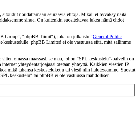
 sitoudut noudattamaan seuraavia ehtoja. Mikäli et hyväksy näitä
moidaksemme sinua. On kuitenkin suositeltavaa lukea nämä ehdot
 Group", "phpBB Tiimit"), joka on julkaistu "
General Public
t-keskustelulle. phpBB Limited ei ole vastuussa siitä, mitä sallimme
 se sitten omassa maassasi, se maa, johon "SPL keskustelu"-palvelin on
ssa internet-yhteydentarjoajaasi otetaan yhteyttä. Kaikkien viestien IP-
lkea mikä tahansa keskusteluketju tai viesti niin halutessamme. Suostut
a "SPL keskustelu" tai phpBB ei ole vastuussa mahdollisen