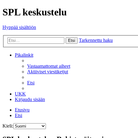
SPL keskustelu
Hyppää sisältöön
Tarkennettu haku
Etsi
Pikalinkit
Vastaamattomat aiheet
Aktiiviset viestiketjut
Etsi
UKK
Kirjaudu sisään
Etusivu
Etsi
Kieli: