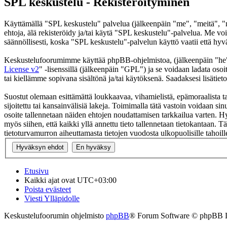
SPL keskustelu - Rekisteröityminen
Käyttämällä "SPL keskustelu" palvelua (jälkeenpäin "me", "meitä", "m
ehtoja, älä rekisteröidy ja/tai käytä "SPL keskustelu"-palvelua. Me
säännöllisesti, koska "SPL keskustelu"-palvelun käyttö vaatii että hyv
Keskustelufoorumimme käyttää phpBB-ohjelmistoa, (jälkeenpäin "he
License v2
" -lisenssillä (jälkeenpäin "GPL") ja se voidaan ladata osoi
tai kiellämme sopivana sisältönä ja/tai käytöksenä. Saadaksesi lisätiet
Suostut olemaan esittämättä loukkaavaa, vihamielistä, epämoraalista t
sijoitettu tai kansainvälisiä lakeja. Toimimalla tätä vastoin voidaan sinu
osoite tallennetaan näiden ehtojen noudattamisen tarkkailua varten. Hy
myös siihen, että kaikki yllä annettu tieto tallennetaan tietokantaan.
tietoturvamurron aiheuttamasta tietojen vuodosta ulkopuolisille tahoill
Etusivu
Kaikki ajat ovat
UTC+03:00
Poista evästeet
Viesti Ylläpidolle
Keskustelufoorumin ohjelmisto
phpBB
® Forum Software © phpBB 