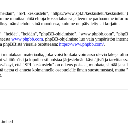
eidän", "SPL keskustelu", "https://www.spl.fi/keskustelu/keskustelu"),
 voimme muuttaa näitä ehtoja koska tahansa ja teemme parhaamme infor
äksyt nämä ehdot siinä muodossa, kuin ne on päivitetty tai korjattu.
", "heidät", "heidän", "phpBB-ohjelmisto", "www.phpbb.com", "phpBB
tteesta
www.phpbb.com
. phpBB-ohjelmisto luo vain ympäristön interne
oa phpBB:stä vieraile osoitteessa:
https://www.phpbb.com/
.
ai muutakaan materiaalia, joka voisi loukata voimassa olevia lakeja oli
t välittömästi ja lopullisesti poistaa järjestelmän käyttäjistä ja tarvittae
väksyt, että "SPL keskustelu" on oikeus poistaa, muokata, siirtää ja su
 Tätä tietoa ei anneta kolmannelle osapuolelle ilman suostumustasi, mutt
e.
Limited