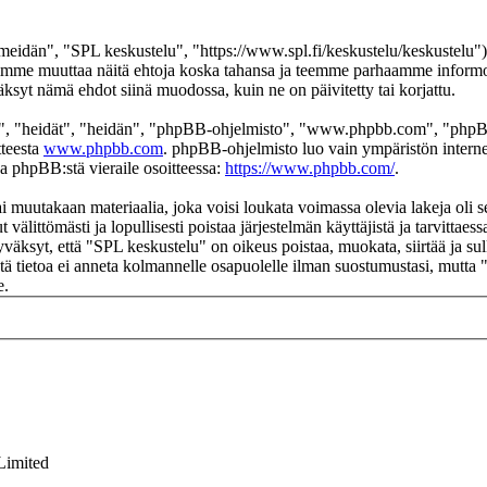
eidän", "SPL keskustelu", "https://www.spl.fi/keskustelu/keskustelu"),
 voimme muuttaa näitä ehtoja koska tahansa ja teemme parhaamme infor
äksyt nämä ehdot siinä muodossa, kuin ne on päivitetty tai korjattu.
", "heidät", "heidän", "phpBB-ohjelmisto", "www.phpbb.com", "phpBB
tteesta
www.phpbb.com
. phpBB-ohjelmisto luo vain ympäristön interne
oa phpBB:stä vieraile osoitteessa:
https://www.phpbb.com/
.
ai muutakaan materiaalia, joka voisi loukata voimassa olevia lakeja oli
t välittömästi ja lopullisesti poistaa järjestelmän käyttäjistä ja tarvittae
väksyt, että "SPL keskustelu" on oikeus poistaa, muokata, siirtää ja su
 Tätä tietoa ei anneta kolmannelle osapuolelle ilman suostumustasi, mutt
e.
Limited