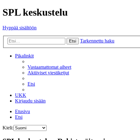
SPL keskustelu
Hyppää sisältöön
Tarkennettu haku
Etsi
Pikalinkit
Vastaamattomat aiheet
Aktiiviset viestiketjut
Etsi
UKK
Kirjaudu sisään
Etusivu
Etsi
Kieli: