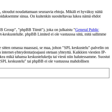
 sitoudut noudattamaan seuraavia ehtoja. Mikäli et hyväksy näitä
moidaksemme sinua. On kuitenkin suositeltavaa lukea nämä ehdot
 Group", "phpBB Tiimit"), joka on julkaistu "
General Public
t-keskustelulle. phpBB Limited ei ole vastuussa siitä, mitä sallimme
 se sitten omassa maassasi, se maa, johon "SPL keskustelu"-palvelin on
ssa internet-yhteydentarjoajaasi otetaan yhteyttä. Kaikkien viestien IP-
lkea mikä tahansa keskusteluketju tai viesti niin halutessamme. Suostut
a "SPL keskustelu" tai phpBB ei ole vastuussa mahdollisen