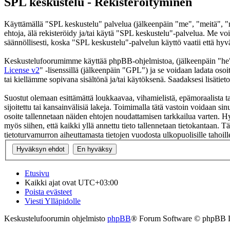
SPL keskustelu - Rekisteröityminen
Käyttämällä "SPL keskustelu" palvelua (jälkeenpäin "me", "meitä", "m
ehtoja, älä rekisteröidy ja/tai käytä "SPL keskustelu"-palvelua. Me
säännöllisesti, koska "SPL keskustelu"-palvelun käyttö vaatii että hyv
Keskustelufoorumimme käyttää phpBB-ohjelmistoa, (jälkeenpäin "he
License v2
" -lisenssillä (jälkeenpäin "GPL") ja se voidaan ladata osoi
tai kiellämme sopivana sisältönä ja/tai käytöksenä. Saadaksesi lisätiet
Suostut olemaan esittämättä loukkaavaa, vihamielistä, epämoraalista t
sijoitettu tai kansainvälisiä lakeja. Toimimalla tätä vastoin voidaan sinu
osoite tallennetaan näiden ehtojen noudattamisen tarkkailua varten. Hy
myös siihen, että kaikki yllä annettu tieto tallennetaan tietokantaan.
tietoturvamurron aiheuttamasta tietojen vuodosta ulkopuolisille tahoill
Etusivu
Kaikki ajat ovat
UTC+03:00
Poista evästeet
Viesti Ylläpidolle
Keskustelufoorumin ohjelmisto
phpBB
® Forum Software © phpBB 