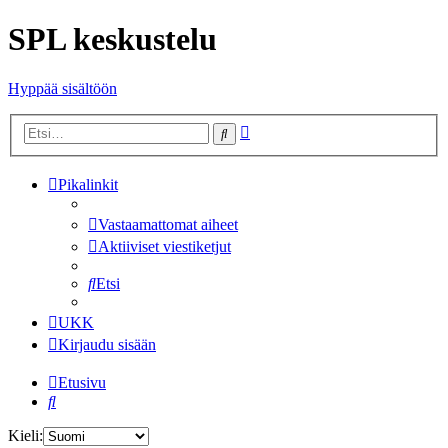
SPL keskustelu
Hyppää sisältöön
Tarkennettu
Etsi
haku
Pikalinkit
Vastaamattomat aiheet
Aktiiviset viestiketjut
Etsi
UKK
Kirjaudu sisään
Etusivu
Etsi
Kieli: