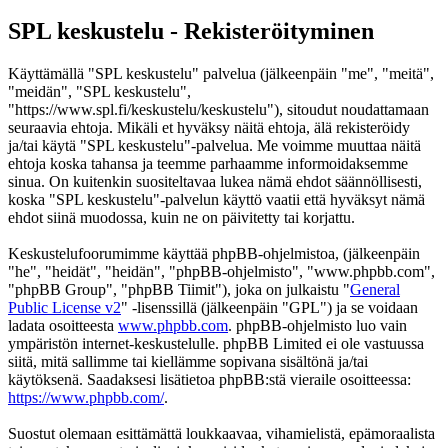
SPL keskustelu - Rekisteröityminen
Käyttämällä "SPL keskustelu" palvelua (jälkeenpäin "me", "meitä",
"meidän", "SPL keskustelu",
"https://www.spl.fi/keskustelu/keskustelu"), sitoudut noudattamaan
seuraavia ehtoja. Mikäli et hyväksy näitä ehtoja, älä rekisteröidy
ja/tai käytä "SPL keskustelu"-palvelua. Me voimme muuttaa näitä
ehtoja koska tahansa ja teemme parhaamme informoidaksemme
sinua. On kuitenkin suositeltavaa lukea nämä ehdot säännöllisesti,
koska "SPL keskustelu"-palvelun käyttö vaatii että hyväksyt nämä
ehdot siinä muodossa, kuin ne on päivitetty tai korjattu.
Keskustelufoorumimme käyttää phpBB-ohjelmistoa, (jälkeenpäin
"he", "heidät", "heidän", "phpBB-ohjelmisto", "www.phpbb.com",
"phpBB Group", "phpBB Tiimit"), joka on julkaistu "
General
Public License v2
" -lisenssillä (jälkeenpäin "GPL") ja se voidaan
ladata osoitteesta
www.phpbb.com
. phpBB-ohjelmisto luo vain
ympäristön internet-keskustelulle. phpBB Limited ei ole vastuussa
siitä, mitä sallimme tai kiellämme sopivana sisältönä ja/tai
käytöksenä. Saadaksesi lisätietoa phpBB:stä vieraile osoitteessa:
https://www.phpbb.com/
.
Suostut olemaan esittämättä loukkaavaa, vihamielistä, epämoraalista