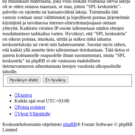
tai muutakaan materiaalia, joka voisi loukata voimassa olevia lakeja
oli se sitten omassa maassasi, se maa, johon "SPL keskustelu"-
palvelin on sijoitettu tai kansainvälisiä lakeja. Toimimalla tätä
vastoin voidaan sinut välittömästi ja lopullisesti poistaa järjestelmän
käyttäjistä ja tarvittaessa internet-yhteydentarjoajaasi otetaan
yhteyttä. Kaikkien viestien IP-osoite tallennetaan näiden ehtojen
noudattamisen tarkkailua varten. Hyväksyt, että "SPL keskustelu"
on oikeus poistaa, muokata, siirtää ja sulkea mikä tahansa
keskusteluketju tai viesti niin halutessamme. Suostut myös siihen,
että kaikki yllä annettu tieto tallennetaan tietokantaan. Tätä tietoa ei
anneta kolmannelle osapuolelle ilman suostumustasi, mutta "SPL
keskustelu" tai phpBB ei ole vastuussa mahdollisen
tietoturvamurron aiheuttamasta tietojen vuodosta ulkopuolisille
tahoille.
Etusivu
Kaikki ajat ovat
UTC+03:00
Poista evästeet
Viesti Ylläpidolle
Keskustelufoorumin ohjelmisto
phpBB
® Forum Software © phpBB
Limited