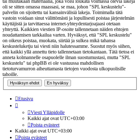
tai muutakaan materiaalia, joka voisi loukata voimassa olevia lakeja
oli se sitten omassa maassasi, se maa, johon "SPL keskustelu"-
palvelin on sijoitettu tai kansainvälisiä lakeja. Toimimalla tätä
vastoin voidaan sinut välittömästi ja lopullisesti poistaa järjestelmän
käyttäjistä ja tarvittaessa internet-yhteydentarjoajaasi otetaan
yhteyttä. Kaikkien viestien IP-osoite tallennetaan näiden ehtojen
noudattamisen tarkkailua varten. Hyväksyt, että "SPL keskustelu"
on oikeus poistaa, muokata, siirtää ja sulkea mikä tahansa
keskusteluketju tai viesti niin halutessamme. Suostut myös siihen,
että kaikki yllä annettu tieto tallennetaan tietokantaan. Tätä tietoa ei
anneta kolmannelle osapuolelle ilman suostumustasi, mutta "SPL
keskustelu" tai phpBB ei ole vastuussa mahdollisen
tietoturvamurron aiheuttamasta tietojen vuodosta ulkopuolisille
tahoille.
Etusivu
Viesti Ylläpidolle
Kaikki ajat ovat
UTC+03:00
Poista evästeet
Kaikki ajat ovat
UTC+03:00
Poista evästeet