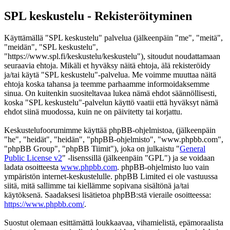
SPL keskustelu - Rekisteröityminen
Käyttämällä "SPL keskustelu" palvelua (jälkeenpäin "me", "meitä",
"meidän", "SPL keskustelu",
"https://www.spl.fi/keskustelu/keskustelu"), sitoudut noudattamaan
seuraavia ehtoja. Mikäli et hyväksy näitä ehtoja, älä rekisteröidy
ja/tai käytä "SPL keskustelu"-palvelua. Me voimme muuttaa näitä
ehtoja koska tahansa ja teemme parhaamme informoidaksemme
sinua. On kuitenkin suositeltavaa lukea nämä ehdot säännöllisesti,
koska "SPL keskustelu"-palvelun käyttö vaatii että hyväksyt nämä
ehdot siinä muodossa, kuin ne on päivitetty tai korjattu.
Keskustelufoorumimme käyttää phpBB-ohjelmistoa, (jälkeenpäin
"he", "heidät", "heidän", "phpBB-ohjelmisto", "www.phpbb.com",
"phpBB Group", "phpBB Tiimit"), joka on julkaistu "
General
Public License v2
" -lisenssillä (jälkeenpäin "GPL") ja se voidaan
ladata osoitteesta
www.phpbb.com
. phpBB-ohjelmisto luo vain
ympäristön internet-keskustelulle. phpBB Limited ei ole vastuussa
siitä, mitä sallimme tai kiellämme sopivana sisältönä ja/tai
käytöksenä. Saadaksesi lisätietoa phpBB:stä vieraile osoitteessa:
https://www.phpbb.com/
.
Suostut olemaan esittämättä loukkaavaa, vihamielistä, epämoraalista