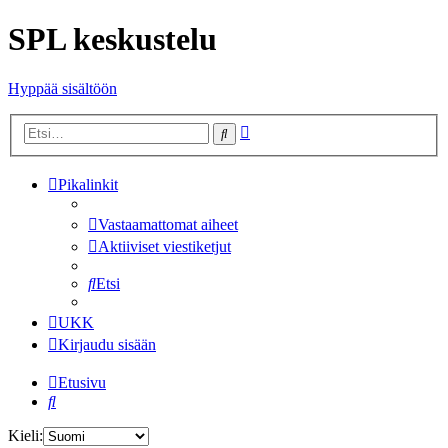
SPL keskustelu
Hyppää sisältöön
Tarkennettu
Etsi
haku
Pikalinkit
Vastaamattomat aiheet
Aktiiviset viestiketjut
Etsi
UKK
Kirjaudu sisään
Etusivu
Etsi
Kieli: