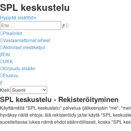
SPL keskustelu
Hyppää sisältöön
Tarkennettu
Etsi
haku
Pikalinkit
Vastaamattomat aiheet
Aktiiviset viestiketjut
Etsi
UKK
Kirjaudu sisään
Etusivu
Etsi
Kieli:
SPL keskustelu - Rekisteröityminen
Käyttämällä "SPL keskustelu" palvelua (jälkeenpäin "me", "meitä
hyväksy näitä ehtoja, älä rekisteröidy ja/tai käytä "SPL kes
suositeltavaa lukea nämä ehdot säännöllisesti, koska "SPL kesku