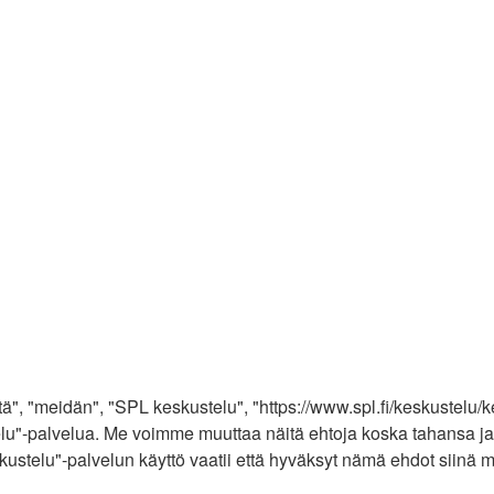
", "meidän", "SPL keskustelu", "https://www.spl.fi/keskustelu/k
kustelu"-palvelua. Me voimme muuttaa näitä ehtoja koska tahan
stelu"-palvelun käyttö vaatii että hyväksyt nämä ehdot siinä muo