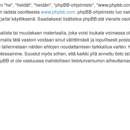
"he", "heidät", "heidän", "phpBB-ohjelmisto", "www.phpbb.com"
an ladata osoitteesta
www.phpbb.com
. phpBB-ohjelmisto luo vai
 ja/tai käytöksenä. Saadaksesi lisätietoa phpBB:stä vieraile oso
lista tai muutakaan materiaalia, joka voisi loukata voimassa o
malla tätä vastoin voidaan sinut välittömästi ja lopullisesti poista
te tallennetaan näiden ehtojen noudattamisen tarkkailua varten.
lutessamme. Suostut myös siihen, että kaikki yllä annettu tieto t
pBB ei ole vastuussa mahdollisen tietoturvamurron aiheuttamasta