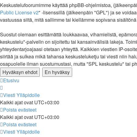
Keskustelufoorumimme käyttää phpBB-ohjelmistoa, (jälkeenpäin 
Public License v2
" -lisenssillä (jälkeenpäin "GPL") ja se voida
vastuussa siitä, mitä sallimme tai kiellämme sopivana sisältönä
Suostut olemaan esittämättä loukkaavaa, vihamielistä, epämoraa
keskustelu"-palvelin on sijoitettu tai kansainvälisiä lakeja. Toimi
yhteydentarjoajaasi otetaan yhteyttä. Kaikkien viestien IP-osoi
siirtää ja sulkea mikä tahansa keskusteluketju tai viesti niin ha
osapuolelle ilman suostumustasi, mutta "SPL keskustelu" tai ph
Etusivu
Viesti Ylläpidolle
Kaikki ajat ovat
UTC+03:00
Poista evästeet
Kaikki ajat ovat
UTC+03:00
Poista evästeet
Viesti Ylläpidolle