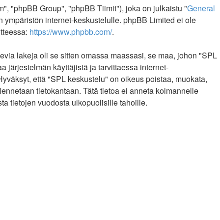
, "phpBB Group", "phpBB Tiimit"), joka on julkaistu "
General
n ympäristön internet-keskustelulle. phpBB Limited ei ole
itteessa:
https://www.phpbb.com/
.
levia lakeja oli se sitten omassa maassasi, se maa, johon "SPL
a järjestelmän käyttäjistä ja tarvittaessa internet-
 Hyväksyt, että "SPL keskustelu" on oikeus poistaa, muokata,
allennetaan tietokantaan. Tätä tietoa ei anneta kolmannelle
 tietojen vuodosta ulkopuolisille tahoille.