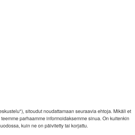
eskustelu"), sitoudut noudattamaan seuraavia ehtoja. Mikäli et
sa ja teemme parhaamme informoidaksemme sinua. On kuitenkin
dossa, kuin ne on päivitetty tai korjattu.