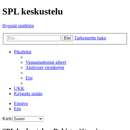
SPL keskustelu
Hyppää sisältöön
Tarkennettu haku
Etsi
Pikalinkit
Vastaamattomat aiheet
Aktiiviset viestiketjut
Etsi
UKK
Kirjaudu sisään
Etusivu
Etsi
Kieli: