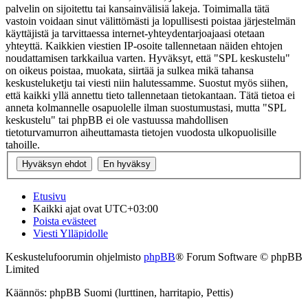
palvelin on sijoitettu tai kansainvälisiä lakeja. Toimimalla tätä
vastoin voidaan sinut välittömästi ja lopullisesti poistaa järjestelmän
käyttäjistä ja tarvittaessa internet-yhteydentarjoajaasi otetaan
yhteyttä. Kaikkien viestien IP-osoite tallennetaan näiden ehtojen
noudattamisen tarkkailua varten. Hyväksyt, että "SPL keskustelu"
on oikeus poistaa, muokata, siirtää ja sulkea mikä tahansa
keskusteluketju tai viesti niin halutessamme. Suostut myös siihen,
että kaikki yllä annettu tieto tallennetaan tietokantaan. Tätä tietoa ei
anneta kolmannelle osapuolelle ilman suostumustasi, mutta "SPL
keskustelu" tai phpBB ei ole vastuussa mahdollisen
tietoturvamurron aiheuttamasta tietojen vuodosta ulkopuolisille
tahoille.
Etusivu
Kaikki ajat ovat
UTC+03:00
Poista evästeet
Viesti Ylläpidolle
Keskustelufoorumin ohjelmisto
phpBB
® Forum Software © phpBB
Limited
Käännös: phpBB Suomi (lurttinen, harritapio, Pettis)