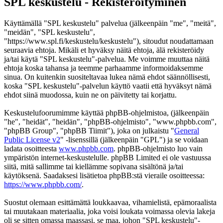
SPL keskustelu - Rekisteröityminen
Käyttämällä "SPL keskustelu" palvelua (jälkeenpäin "me", "meitä",
"meidän", "SPL keskustelu",
"https://www.spl.fi/keskustelu/keskustelu"), sitoudut noudattamaan
seuraavia ehtoja. Mikäli et hyväksy näitä ehtoja, älä rekisteröidy
ja/tai käytä "SPL keskustelu"-palvelua. Me voimme muuttaa näitä
ehtoja koska tahansa ja teemme parhaamme informoidaksemme
sinua. On kuitenkin suositeltavaa lukea nämä ehdot säännöllisesti,
koska "SPL keskustelu"-palvelun käyttö vaatii että hyväksyt nämä
ehdot siinä muodossa, kuin ne on päivitetty tai korjattu.
Keskustelufoorumimme käyttää phpBB-ohjelmistoa, (jälkeenpäin
"he", "heidät", "heidän", "phpBB-ohjelmisto", "www.phpbb.com",
"phpBB Group", "phpBB Tiimit"), joka on julkaistu "
General
Public License v2
" -lisenssillä (jälkeenpäin "GPL") ja se voidaan
ladata osoitteesta
www.phpbb.com
. phpBB-ohjelmisto luo vain
ympäristön internet-keskustelulle. phpBB Limited ei ole vastuussa
siitä, mitä sallimme tai kiellämme sopivana sisältönä ja/tai
käytöksenä. Saadaksesi lisätietoa phpBB:stä vieraile osoitteessa:
https://www.phpbb.com/
.
Suostut olemaan esittämättä loukkaavaa, vihamielistä, epämoraalista
tai muutakaan materiaalia, joka voisi loukata voimassa olevia lakeja
oli se sitten omassa maassasi, se maa, johon "SPL keskustelu"-