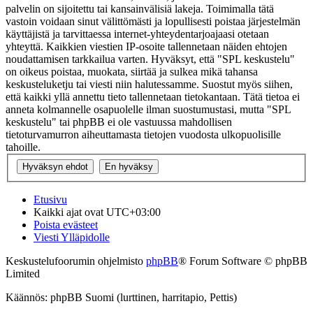
palvelin on sijoitettu tai kansainvälisiä lakeja. Toimimalla tätä
vastoin voidaan sinut välittömästi ja lopullisesti poistaa järjestelmän
käyttäjistä ja tarvittaessa internet-yhteydentarjoajaasi otetaan
yhteyttä. Kaikkien viestien IP-osoite tallennetaan näiden ehtojen
noudattamisen tarkkailua varten. Hyväksyt, että "SPL keskustelu"
on oikeus poistaa, muokata, siirtää ja sulkea mikä tahansa
keskusteluketju tai viesti niin halutessamme. Suostut myös siihen,
että kaikki yllä annettu tieto tallennetaan tietokantaan. Tätä tietoa ei
anneta kolmannelle osapuolelle ilman suostumustasi, mutta "SPL
keskustelu" tai phpBB ei ole vastuussa mahdollisen
tietoturvamurron aiheuttamasta tietojen vuodosta ulkopuolisille
tahoille.
Etusivu
Kaikki ajat ovat
UTC+03:00
Poista evästeet
Viesti Ylläpidolle
Keskustelufoorumin ohjelmisto
phpBB
® Forum Software © phpBB
Limited
Käännös: phpBB Suomi (lurttinen, harritapio, Pettis)