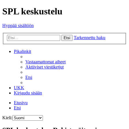
SPL keskustelu
Hyppää sisältöön
Tarkennettu haku
Etsi
Pikalinkit
Vastaamattomat aiheet
Aktiiviset viestiketjut
Etsi
UKK
Kirjaudu sisään
Etusivu
Etsi
Kieli: