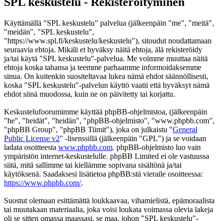
SPL keskustelu - Rekisteröityminen
Käyttämällä "SPL keskustelu" palvelua (jälkeenpäin "me", "meitä",
"meidän", "SPL keskustelu",
"https://www.spl.fi/keskustelu/keskustelu"), sitoudut noudattamaan
seuraavia ehtoja. Mikäli et hyväksy näitä ehtoja, älä rekisteröidy
ja/tai käytä "SPL keskustelu"-palvelua. Me voimme muuttaa näitä
ehtoja koska tahansa ja teemme parhaamme informoidaksemme
sinua. On kuitenkin suositeltavaa lukea nämä ehdot säännöllisesti,
koska "SPL keskustelu"-palvelun käyttö vaatii että hyväksyt nämä
ehdot siinä muodossa, kuin ne on päivitetty tai korjattu.
Keskustelufoorumimme käyttää phpBB-ohjelmistoa, (jälkeenpäin
"he", "heidät", "heidän", "phpBB-ohjelmisto", "www.phpbb.com",
"phpBB Group", "phpBB Tiimit"), joka on julkaistu "
General
Public License v2
" -lisenssillä (jälkeenpäin "GPL") ja se voidaan
ladata osoitteesta
www.phpbb.com
. phpBB-ohjelmisto luo vain
ympäristön internet-keskustelulle. phpBB Limited ei ole vastuussa
siitä, mitä sallimme tai kiellämme sopivana sisältönä ja/tai
käytöksenä. Saadaksesi lisätietoa phpBB:stä vieraile osoitteessa:
https://www.phpbb.com/
.
Suostut olemaan esittämättä loukkaavaa, vihamielistä, epämoraalista
tai muutakaan materiaalia, joka voisi loukata voimassa olevia lakeja
oli se sitten omassa maassasi, se maa, johon "SPL keskustelu"-