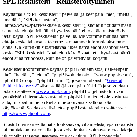
SPL keskustelu - Rekisteröityminen
Käyttämällä "SPL keskustelu" palvelua (jälkeenpäin "me", "meitä",
"meidän", "SPL keskustelu",
"https://www.spl.fi/keskustelu/keskustelu"), sitoudut noudattamaan
seuraavia ehtoja. Mikäli et hyväksy näitä ehtoja, älä rekisteröidy
ja/tai käytä "SPL keskustelu"-palvelua. Me voimme muuttaa näitä
ehtoja koska tahansa ja teemme parhaamme informoidaksemme
sinua. On kuitenkin suositeltavaa lukea nämä ehdot säännöllisesti,
koska "SPL keskustelu"-palvelun käyttö vaatii että hyväksyt nämä
ehdot siinä muodossa, kuin ne on päivitetty tai korjattu.
Keskustelufoorumimme käyttää phpBB-ohjelmistoa, (jälkeenpäin
"he", "heidät", "heidän", "phpBB-ohjelmisto", "www.phpbb.com",
"phpBB Group", "phpBB Tiimit"), joka on julkaistu "
General
Public License v2
" -lisenssillä (jälkeenpäin "GPL") ja se voidaan
ladata osoitteesta
www.phpbb.com
. phpBB-ohjelmisto luo vain
ympäristön internet-keskustelulle. phpBB Limited ei ole vastuussa
siitä, mitä sallimme tai kiellämme sopivana sisältönä ja/tai
käytöksenä. Saadaksesi lisätietoa phpBB:stä vieraile osoitteessa:
https://www.phpbb.com/
.
Suostut olemaan esittämättä loukkaavaa, vihamielistä, epämoraalista
tai muutakaan materiaalia, joka voisi loukata voimassa olevia lakeja
oli se sitten omassa maassasi, se maa, johon "SPL keskustelu"-