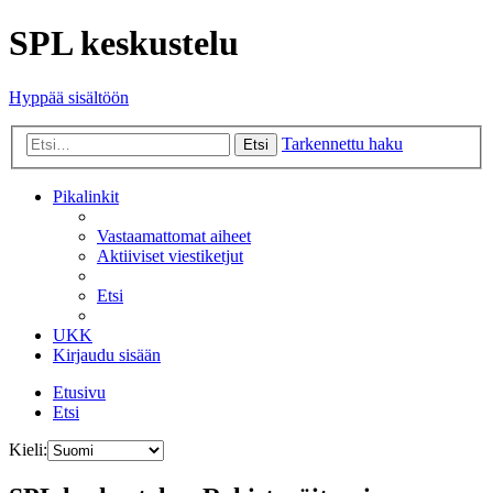
SPL keskustelu
Hyppää sisältöön
Tarkennettu haku
Etsi
Pikalinkit
Vastaamattomat aiheet
Aktiiviset viestiketjut
Etsi
UKK
Kirjaudu sisään
Etusivu
Etsi
Kieli: