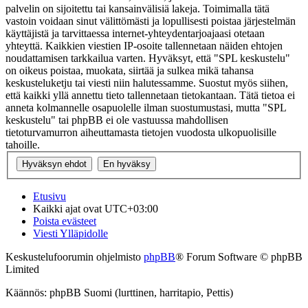
palvelin on sijoitettu tai kansainvälisiä lakeja. Toimimalla tätä
vastoin voidaan sinut välittömästi ja lopullisesti poistaa järjestelmän
käyttäjistä ja tarvittaessa internet-yhteydentarjoajaasi otetaan
yhteyttä. Kaikkien viestien IP-osoite tallennetaan näiden ehtojen
noudattamisen tarkkailua varten. Hyväksyt, että "SPL keskustelu"
on oikeus poistaa, muokata, siirtää ja sulkea mikä tahansa
keskusteluketju tai viesti niin halutessamme. Suostut myös siihen,
että kaikki yllä annettu tieto tallennetaan tietokantaan. Tätä tietoa ei
anneta kolmannelle osapuolelle ilman suostumustasi, mutta "SPL
keskustelu" tai phpBB ei ole vastuussa mahdollisen
tietoturvamurron aiheuttamasta tietojen vuodosta ulkopuolisille
tahoille.
Etusivu
Kaikki ajat ovat
UTC+03:00
Poista evästeet
Viesti Ylläpidolle
Keskustelufoorumin ohjelmisto
phpBB
® Forum Software © phpBB
Limited
Käännös: phpBB Suomi (lurttinen, harritapio, Pettis)