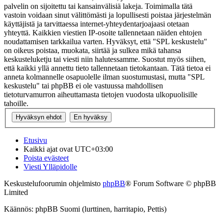
palvelin on sijoitettu tai kansainvälisiä lakeja. Toimimalla tätä
vastoin voidaan sinut välittömästi ja lopullisesti poistaa järjestelmän
käyttäjistä ja tarvittaessa internet-yhteydentarjoajaasi otetaan
yhteyttä. Kaikkien viestien IP-osoite tallennetaan näiden ehtojen
noudattamisen tarkkailua varten. Hyväksyt, että "SPL keskustelu"
on oikeus poistaa, muokata, siirtää ja sulkea mikä tahansa
keskusteluketju tai viesti niin halutessamme. Suostut myös siihen,
että kaikki yllä annettu tieto tallennetaan tietokantaan. Tätä tietoa ei
anneta kolmannelle osapuolelle ilman suostumustasi, mutta "SPL
keskustelu" tai phpBB ei ole vastuussa mahdollisen
tietoturvamurron aiheuttamasta tietojen vuodosta ulkopuolisille
tahoille.
Etusivu
Kaikki ajat ovat
UTC+03:00
Poista evästeet
Viesti Ylläpidolle
Keskustelufoorumin ohjelmisto
phpBB
® Forum Software © phpBB
Limited
Käännös: phpBB Suomi (lurttinen, harritapio, Pettis)