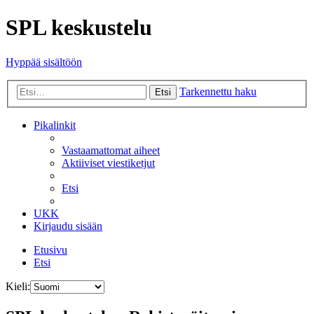
SPL keskustelu
Hyppää sisältöön
Tarkennettu haku
Etsi
Pikalinkit
Vastaamattomat aiheet
Aktiiviset viestiketjut
Etsi
UKK
Kirjaudu sisään
Etusivu
Etsi
Kieli: