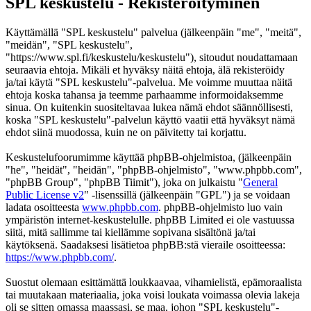
SPL keskustelu - Rekisteröityminen
Käyttämällä "SPL keskustelu" palvelua (jälkeenpäin "me", "meitä",
"meidän", "SPL keskustelu",
"https://www.spl.fi/keskustelu/keskustelu"), sitoudut noudattamaan
seuraavia ehtoja. Mikäli et hyväksy näitä ehtoja, älä rekisteröidy
ja/tai käytä "SPL keskustelu"-palvelua. Me voimme muuttaa näitä
ehtoja koska tahansa ja teemme parhaamme informoidaksemme
sinua. On kuitenkin suositeltavaa lukea nämä ehdot säännöllisesti,
koska "SPL keskustelu"-palvelun käyttö vaatii että hyväksyt nämä
ehdot siinä muodossa, kuin ne on päivitetty tai korjattu.
Keskustelufoorumimme käyttää phpBB-ohjelmistoa, (jälkeenpäin
"he", "heidät", "heidän", "phpBB-ohjelmisto", "www.phpbb.com",
"phpBB Group", "phpBB Tiimit"), joka on julkaistu "
General
Public License v2
" -lisenssillä (jälkeenpäin "GPL") ja se voidaan
ladata osoitteesta
www.phpbb.com
. phpBB-ohjelmisto luo vain
ympäristön internet-keskustelulle. phpBB Limited ei ole vastuussa
siitä, mitä sallimme tai kiellämme sopivana sisältönä ja/tai
käytöksenä. Saadaksesi lisätietoa phpBB:stä vieraile osoitteessa:
https://www.phpbb.com/
.
Suostut olemaan esittämättä loukkaavaa, vihamielistä, epämoraalista
tai muutakaan materiaalia, joka voisi loukata voimassa olevia lakeja
oli se sitten omassa maassasi, se maa, johon "SPL keskustelu"-