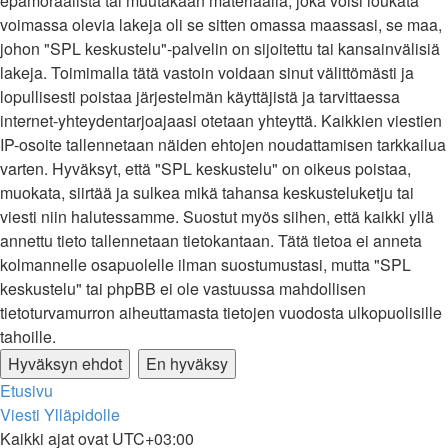
epämoraalista tai muutakaan materiaalia, joka voisi loukata
voimassa olevia lakeja oli se sitten omassa maassasi, se maa,
johon "SPL keskustelu"-palvelin on sijoitettu tai kansainvälisiä
lakeja. Toimimalla tätä vastoin voidaan sinut välittömästi ja
lopullisesti poistaa järjestelmän käyttäjistä ja tarvittaessa
internet-yhteydentarjoajaasi otetaan yhteyttä. Kaikkien viestien
IP-osoite tallennetaan näiden ehtojen noudattamisen tarkkailua
varten. Hyväksyt, että "SPL keskustelu" on oikeus poistaa,
muokata, siirtää ja sulkea mikä tahansa keskusteluketju tai
viesti niin halutessamme. Suostut myös siihen, että kaikki yllä
annettu tieto tallennetaan tietokantaan. Tätä tietoa ei anneta
kolmannelle osapuolelle ilman suostumustasi, mutta "SPL
keskustelu" tai phpBB ei ole vastuussa mahdollisen
tietoturvamurron aiheuttamasta tietojen vuodosta ulkopuolisille
tahoille.
Etusivu
Viesti Ylläpidolle
Kaikki ajat ovat
UTC+03:00