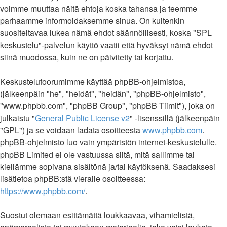
voimme muuttaa näitä ehtoja koska tahansa ja teemme
parhaamme informoidaksemme sinua. On kuitenkin
suositeltavaa lukea nämä ehdot säännöllisesti, koska "SPL
keskustelu"-palvelun käyttö vaatii että hyväksyt nämä ehdot
siinä muodossa, kuin ne on päivitetty tai korjattu.
Keskustelufoorumimme käyttää phpBB-ohjelmistoa,
(jälkeenpäin "he", "heidät", "heidän", "phpBB-ohjelmisto",
"www.phpbb.com", "phpBB Group", "phpBB Tiimit"), joka on
julkaistu "
General Public License v2
" -lisenssillä (jälkeenpäin
"GPL") ja se voidaan ladata osoitteesta
www.phpbb.com
.
phpBB-ohjelmisto luo vain ympäristön internet-keskustelulle.
phpBB Limited ei ole vastuussa siitä, mitä sallimme tai
kiellämme sopivana sisältönä ja/tai käytöksenä. Saadaksesi
lisätietoa phpBB:stä vieraile osoitteessa:
https://www.phpbb.com/
.
Suostut olemaan esittämättä loukkaavaa, vihamielistä,