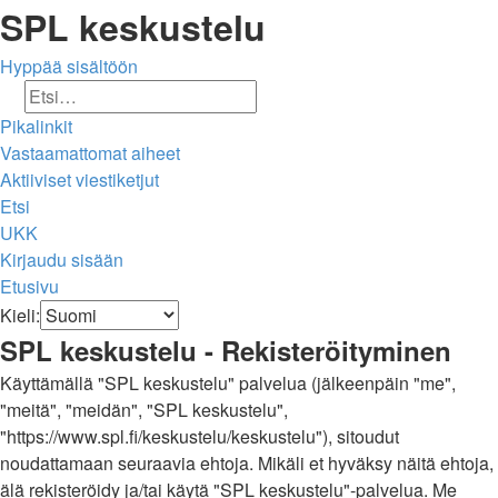
SPL keskustelu
Hyppää sisältöön
Etsi
Tarkennettu haku
Pikalinkit
Vastaamattomat aiheet
Aktiiviset viestiketjut
Etsi
UKK
Kirjaudu sisään
Etusivu
Etsi
Kieli:
SPL keskustelu - Rekisteröityminen
Käyttämällä "SPL keskustelu" palvelua (jälkeenpäin "me",
"meitä", "meidän", "SPL keskustelu",
"https://www.spl.fi/keskustelu/keskustelu"), sitoudut
noudattamaan seuraavia ehtoja. Mikäli et hyväksy näitä ehtoja,
älä rekisteröidy ja/tai käytä "SPL keskustelu"-palvelua. Me