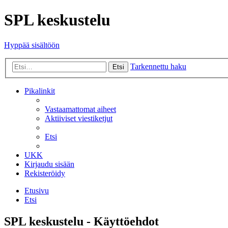
SPL keskustelu
Hyppää sisältöön
Tarkennettu haku
Etsi
Pikalinkit
Vastaamattomat aiheet
Aktiiviset viestiketjut
Etsi
UKK
Kirjaudu sisään
Rekisteröidy
Etusivu
Etsi
SPL keskustelu - Käyttöehdot