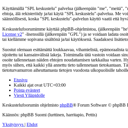
Käyttämällä "SPL keskustelu" palvelua (jälkeenpäin "me", "meitä", "m
ehtoja, älä rekisteröidy ja/tai käytä "SPL keskustelu"-palvelua. Me
säännöllisesti, koska "SPL keskustelu"-palvelun käyttö vaatii että hyv
Keskustelufoorumimme käyttää phpBB-ohjelmistoa, (jälkeenpäin "he
License v2
" -lisenssillä (jälkeenpäin "GPL") ja se voidaan ladata osoi
tai kiellämme sopivana sisältönä ja/tai käytöksenä. Saadaksesi lisätiet
Suostut olemaan esittämättä loukkaavaa, vihamielistä, epämoraalista t
sijoitettu tai kansainvälisiä lakeja. Toimimalla tätä vastoin voidaan sinu
osoite tallennetaan näiden ehtojen noudattamisen tarkkailua varten. Hy
myös siihen, että kaikki yllä annettu tieto tallennetaan tietokantaan.
tietoturvamurron aiheuttamasta tietojen vuodosta ulkopuolisille tahoill
Etusivu
Kaikki ajat ovat
UTC+03:00
Poista evästeet
Viesti Ylläpidolle
Keskustelufoorumin ohjelmisto
phpBB
® Forum Software © phpBB 
Käännös: phpBB Suomi (lurttinen, harritapio, Pettis)
Yksityisyys
|
Ehdot