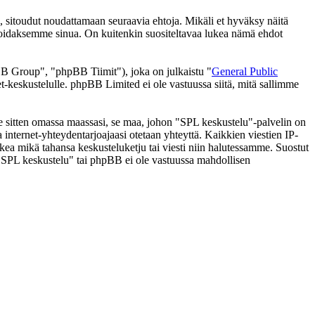
 sitoudut noudattamaan seuraavia ehtoja. Mikäli et hyväksy näitä
moidaksemme sinua. On kuitenkin suositeltavaa lukea nämä ehdot
 Group", "phpBB Tiimit"), joka on julkaistu "
General Public
t-keskustelulle. phpBB Limited ei ole vastuussa siitä, mitä sallimme
 se sitten omassa maassasi, se maa, johon "SPL keskustelu"-palvelin on
ssa internet-yhteydentarjoajaasi otetaan yhteyttä. Kaikkien viestien IP-
lkea mikä tahansa keskusteluketju tai viesti niin halutessamme. Suostut
a "SPL keskustelu" tai phpBB ei ole vastuussa mahdollisen