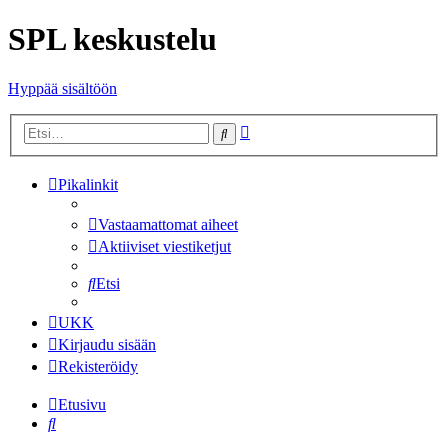
SPL keskustelu
Hyppää sisältöön
Tarkennettu
Etsi
haku
Pikalinkit
Vastaamattomat aiheet
Aktiiviset viestiketjut
Etsi
UKK
Kirjaudu sisään
Rekisteröidy
Etusivu
Etsi