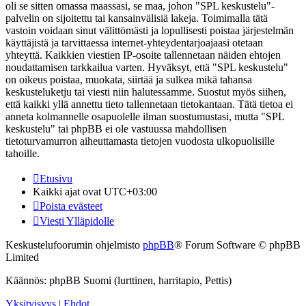
oli se sitten omassa maassasi, se maa, johon "SPL keskustelu"-
palvelin on sijoitettu tai kansainvälisiä lakeja. Toimimalla tätä
vastoin voidaan sinut välittömästi ja lopullisesti poistaa järjestelmän
käyttäjistä ja tarvittaessa internet-yhteydentarjoajaasi otetaan
yhteyttä. Kaikkien viestien IP-osoite tallennetaan näiden ehtojen
noudattamisen tarkkailua varten. Hyväksyt, että "SPL keskustelu"
on oikeus poistaa, muokata, siirtää ja sulkea mikä tahansa
keskusteluketju tai viesti niin halutessamme. Suostut myös siihen,
että kaikki yllä annettu tieto tallennetaan tietokantaan. Tätä tietoa ei
anneta kolmannelle osapuolelle ilman suostumustasi, mutta "SPL
keskustelu" tai phpBB ei ole vastuussa mahdollisen
tietoturvamurron aiheuttamasta tietojen vuodosta ulkopuolisille
tahoille.
Etusivu
Kaikki ajat ovat
UTC+03:00
Poista evästeet
Viesti Ylläpidolle
Keskustelufoorumin ohjelmisto
phpBB
® Forum Software © phpBB
Limited
Käännös: phpBB Suomi (lurttinen, harritapio, Pettis)
Yksityisyys
|
Ehdot