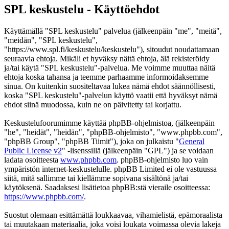
SPL keskustelu - Käyttöehdot
Käyttämällä "SPL keskustelu" palvelua (jälkeenpäin "me", "meitä",
"meidän", "SPL keskustelu",
"https://www.spl.fi/keskustelu/keskustelu"), sitoudut noudattamaan
seuraavia ehtoja. Mikäli et hyväksy näitä ehtoja, älä rekisteröidy
ja/tai käytä "SPL keskustelu"-palvelua. Me voimme muuttaa näitä
ehtoja koska tahansa ja teemme parhaamme informoidaksemme
sinua. On kuitenkin suositeltavaa lukea nämä ehdot säännöllisesti,
koska "SPL keskustelu"-palvelun käyttö vaatii että hyväksyt nämä
ehdot siinä muodossa, kuin ne on päivitetty tai korjattu.
Keskustelufoorumimme käyttää phpBB-ohjelmistoa, (jälkeenpäin
"he", "heidät", "heidän", "phpBB-ohjelmisto", "www.phpbb.com",
"phpBB Group", "phpBB Tiimit"), joka on julkaistu "
General
Public License v2
" -lisenssillä (jälkeenpäin "GPL") ja se voidaan
ladata osoitteesta
www.phpbb.com
. phpBB-ohjelmisto luo vain
ympäristön internet-keskustelulle. phpBB Limited ei ole vastuussa
siitä, mitä sallimme tai kiellämme sopivana sisältönä ja/tai
käytöksenä. Saadaksesi lisätietoa phpBB:stä vieraile osoitteessa:
https://www.phpbb.com/
.
Suostut olemaan esittämättä loukkaavaa, vihamielistä, epämoraalista
tai muutakaan materiaalia, joka voisi loukata voimassa olevia lakeja