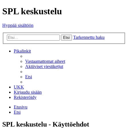
SPL keskustelu
Hyppää sisältöön
Tarkennettu haku
Etsi
Pikalinkit
Vastaamattomat aiheet
Aktiiviset viestiketjut
Etsi
UKK
Kirjaudu sisään
Rekisteröidy
Etusivu
Etsi
SPL keskustelu - Käyttöehdot