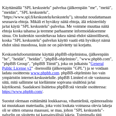
Käyttämällä "SPL keskustelu" palvelua (jälkeenpäin "me", "meitä",
"meidän", "SPL keskustelu",
"https://www.spl.fi/keskustelu/keskustelu"), sitoudut noudattamaan
seuraavia ehtoja. Mikäli et hyväksy näitä ehtoja, älä rekisteröidy
ja/tai käytä "SPL keskustelu"-palvelua. Me voimme muuttaa näitä
ehtoja koska tahansa ja teemme parhaamme informoidaksemme
sinua. On kuitenkin suositeltavaa lukea nämä ehdot säännöllisesti,
koska "SPL keskustelu"-palvelun käyttö vaatii että hyväksyt nämä
ehdot siinä muodossa, kuin ne on päivitetty tai korjattu.
Keskustelufoorumimme käyttää phpBB-ohjelmistoa, (jälkeenpäin
"he", "heidät", "heidän", "phpBB-ohjelmisto", "www.phpbb.com",
"phpBB Group", "phpBB Tiimit"), joka on julkaistu "
General
Public License v2
" -lisenssillä (jälkeenpäin "GPL") ja se voidaan
ladata osoitteesta
www.phpbb.com
. phpBB-ohjelmisto luo vain
ympäristön internet-keskustelulle. phpBB Limited ei ole vastuussa
siitä, mitä sallimme tai kiellämme sopivana sisältönä ja/tai
käytöksenä. Saadaksesi lisätietoa phpBB:stä vieraile osoitteessa:
https://www.phpbb.com/
.
Suostut olemaan esittämättä loukkaavaa, vihamielistä, epämoraalista
tai muutakaan materiaalia, joka voisi loukata voimassa olevia lakeja
oli se sitten omassa maassasi, se maa, johon "SPL keskustelu"-
palvelin on sijoitettu tai kansainvälisiä lakeja. Toimimalla tätä