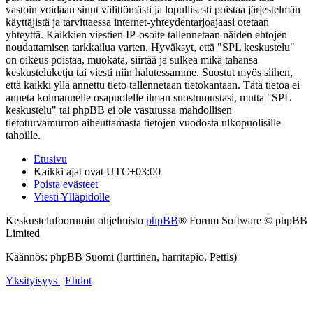
vastoin voidaan sinut välittömästi ja lopullisesti poistaa järjestelmän
käyttäjistä ja tarvittaessa internet-yhteydentarjoajaasi otetaan
yhteyttä. Kaikkien viestien IP-osoite tallennetaan näiden ehtojen
noudattamisen tarkkailua varten. Hyväksyt, että "SPL keskustelu"
on oikeus poistaa, muokata, siirtää ja sulkea mikä tahansa
keskusteluketju tai viesti niin halutessamme. Suostut myös siihen,
että kaikki yllä annettu tieto tallennetaan tietokantaan. Tätä tietoa ei
anneta kolmannelle osapuolelle ilman suostumustasi, mutta "SPL
keskustelu" tai phpBB ei ole vastuussa mahdollisen
tietoturvamurron aiheuttamasta tietojen vuodosta ulkopuolisille
tahoille.
Etusivu
Kaikki ajat ovat
UTC+03:00
Poista evästeet
Viesti Ylläpidolle
Keskustelufoorumin ohjelmisto
phpBB
® Forum Software © phpBB
Limited
Käännös: phpBB Suomi (lurttinen, harritapio, Pettis)
Yksityisyys
|
Ehdot