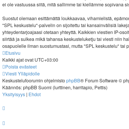
ei ole vastuussa siitä, mitä sallimme tai kiellämme sopivana s
Suostut olemaan esittämättä loukkaavaa, vihamielistä, epämora
"SPL keskustelu"-palvelin on sijoitettu tai kansainvälisiä lakeja.
yhteydentarjoajaasi otetaan yhteyttä. Kaikkien viestien IP-oso
siirtää ja sulkea mikä tahansa keskusteluketju tai viesti niin 
osapuolelle ilman suostumustasi, mutta "SPL keskustelu" tai p
Etusivu
Kaikki ajat ovat
UTC+03:00
Poista evästeet
Viesti Ylläpidolle
Keskustelufoorumin ohjelmisto
phpBB
® Forum Software © ph
Käännös: phpBB Suomi (lurttinen, harritapio, Pettis)
Yksityisyys
|
Ehdot