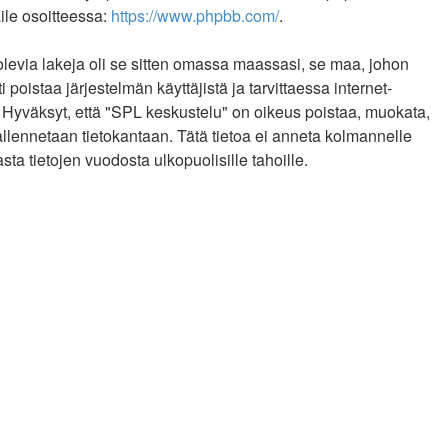
ile osoitteessa:
https://www.phpbb.com/
.
olevia lakeja oli se sitten omassa maassasi, se maa, johon
 poistaa järjestelmän käyttäjistä ja tarvittaessa internet-
. Hyväksyt, että "SPL keskustelu" on oikeus poistaa, muokata,
tallennetaan tietokantaan. Tätä tietoa ei anneta kolmannelle
a tietojen vuodosta ulkopuolisille tahoille.