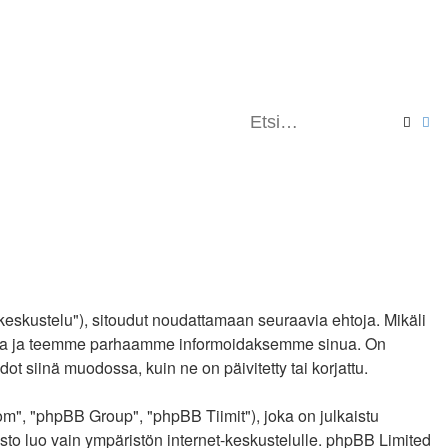
Etsi
Ta
keskustelu"), sitoudut noudattamaan seuraavia ehtoja. Mikäli
ahansa ja teemme parhaamme informoidaksemme sinua. On
t siinä muodossa, kuin ne on päivitetty tai korjattu.
", "phpBB Group", "phpBB Tiimit"), joka on julkaistu
sto luo vain ympäristön internet-keskustelulle. phpBB Limited