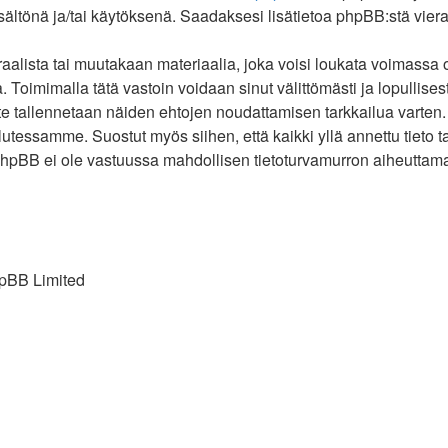
isältönä ja/tai käytöksenä. Saadaksesi lisätietoa phpBB:stä viera
alista tai muutakaan materiaalia, joka voisi loukata voimassa 
 Toimimalla tätä vastoin voidaan sinut välittömästi ja lopullisesti
ite tallennetaan näiden ehtojen noudattamisen tarkkailua varten
halutessamme. Suostut myös siihen, että kaikki yllä annettu tieto 
hpBB ei ole vastuussa mahdollisen tietoturvamurron aiheuttamast
pBB Limited