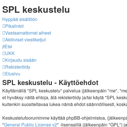
SPL keskustelu
Hyppää sisältöön
Pikalinkit
Vastaamattomat aiheet
Aktiiviset viestiketjut
Etsi
UKK
Kirjaudu sisään
Rekisteröidy
Etusivu
SPL keskustelu - Käyttöehdot
Käyttämällä "SPL keskustelu" palvelua (jälkeenpäin "me", "mei
et hyväksy näitä ehtoja, älä rekisteröidy ja/tai käytä "SPL
kuitenkin suositeltavaa lukea nämä ehdot säännöllisesti, koska
Keskustelufoorumimme käyttää phpBB-ohjelmistoa, (jälkeenpäin
"
General Public License v2
" -lisenssillä (jälkeenpäin "GPL") 