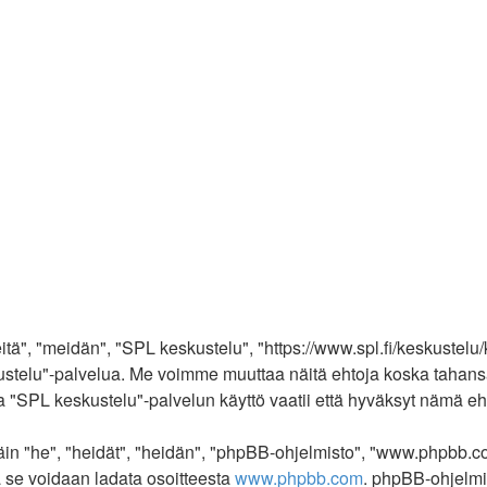
tä", "meidän", "SPL keskustelu", "https://www.spl.fi/keskustelu/
 keskustelu"-palvelua. Me voimme muuttaa näitä ehtoja koska t
 "SPL keskustelu"-palvelun käyttö vaatii että hyväksyt nämä ehdo
 "he", "heidät", "heidän", "phpBB-ohjelmisto", "www.phpbb.com
ja se voidaan ladata osoitteesta
www.phpbb.com
. phpBB-ohjelmi