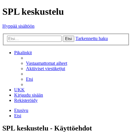
SPL keskustelu
Hyppää sisältöön
Tarkennettu haku
Etsi
Pikalinkit
Vastaamattomat aiheet
Aktiiviset viestiketjut
Etsi
UKK
Kirjaudu sisään
Rekisteröidy
Etusivu
Etsi
SPL keskustelu - Käyttöehdot