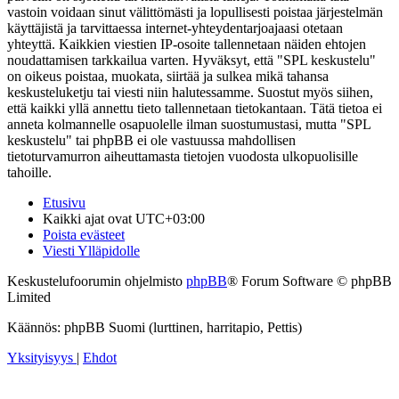
vastoin voidaan sinut välittömästi ja lopullisesti poistaa järjestelmän
käyttäjistä ja tarvittaessa internet-yhteydentarjoajaasi otetaan
yhteyttä. Kaikkien viestien IP-osoite tallennetaan näiden ehtojen
noudattamisen tarkkailua varten. Hyväksyt, että "SPL keskustelu"
on oikeus poistaa, muokata, siirtää ja sulkea mikä tahansa
keskusteluketju tai viesti niin halutessamme. Suostut myös siihen,
että kaikki yllä annettu tieto tallennetaan tietokantaan. Tätä tietoa ei
anneta kolmannelle osapuolelle ilman suostumustasi, mutta "SPL
keskustelu" tai phpBB ei ole vastuussa mahdollisen
tietoturvamurron aiheuttamasta tietojen vuodosta ulkopuolisille
tahoille.
Etusivu
Kaikki ajat ovat
UTC+03:00
Poista evästeet
Viesti Ylläpidolle
Keskustelufoorumin ohjelmisto
phpBB
® Forum Software © phpBB
Limited
Käännös: phpBB Suomi (lurttinen, harritapio, Pettis)
Yksityisyys
|
Ehdot