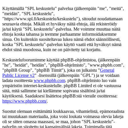
Käyttämällä "SPL keskustelu" palvelua (jälkeenpäin "me", "meitä",
"meidän", "SPL keskustelu",
"https://www.spl.fi/keskustelu/keskustelu"), sitoudut noudattamaan
seuraavia ehtoja. Mikäli et hyväksy näitä ehtoja, älä rekisteröidy
ja/tai käytä "SPL keskustelu"-palvelua. Me voimme muuttaa näitä
ehtoja koska tahansa ja teemme parhaamme informoidaksemme
sinua. On kuitenkin suositeltavaa lukea nämä ehdot säännöllisesti,
koska "SPL keskustelu"-palvelun käyttö vaatii että hyväksyt nämä
ehdot siinä muodossa, kuin ne on päivitetty tai korjattu.
Keskustelufoorumimme käyttää phpBB-ohjelmistoa, (jälkeenpäin
"he", "heidät", "heidän", "phpBB-ohjelmisto", "www.phpbb.com",
"phpBB Group", "phpBB Tiimit"), joka on julkaistu "
General
Public License v2
" -lisenssillä (jälkeenpäin "GPL") ja se voidaan
ladata osoitteesta
www.phpbb.com
. phpBB-ohjelmisto luo vain
ympäristön internet-keskustelulle. phpBB Limited ei ole vastuussa
siitä, mitä sallimme tai kiellämme sopivana sisältönä ja/tai
käytöksenä. Saadaksesi lisätietoa phpBB:stä vieraile osoitteessa:
https://www.phpbb.com/
.
Suostut olemaan esittämättä loukkaavaa, vihamielistä, epämoraalista
tai muutakaan materiaalia, joka voisi loukata voimassa olevia lakeja
oli se sitten omassa maassasi, se maa, johon "SPL keskustelu"-
palvelin on sijoitettu tai kansainvälisiä lakeja. Toimimalla tätä