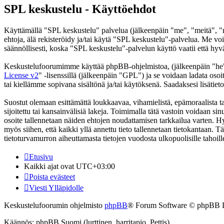
SPL keskustelu - Käyttöehdot
Käyttämällä "SPL keskustelu" palvelua (jälkeenpäin "me", "meitä", "m
ehtoja, älä rekisteröidy ja/tai käytä "SPL keskustelu"-palvelua. Me
säännöllisesti, koska "SPL keskustelu"-palvelun käyttö vaatii että hyv
Keskustelufoorumimme käyttää phpBB-ohjelmistoa, (jälkeenpäin "he
License v2
" -lisenssillä (jälkeenpäin "GPL") ja se voidaan ladata osoi
tai kiellämme sopivana sisältönä ja/tai käytöksenä. Saadaksesi lisätiet
Suostut olemaan esittämättä loukkaavaa, vihamielistä, epämoraalista t
sijoitettu tai kansainvälisiä lakeja. Toimimalla tätä vastoin voidaan sinu
osoite tallennetaan näiden ehtojen noudattamisen tarkkailua varten. Hy
myös siihen, että kaikki yllä annettu tieto tallennetaan tietokantaan.
tietoturvamurron aiheuttamasta tietojen vuodosta ulkopuolisille tahoill
Etusivu
Kaikki ajat ovat
UTC+03:00
Poista evästeet
Viesti Ylläpidolle
Keskustelufoorumin ohjelmisto
phpBB
® Forum Software © phpBB 
Käännös: phpBB Suomi (lurttinen, harritapio, Pettis)