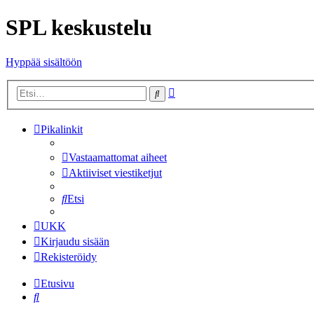
SPL keskustelu
Hyppää sisältöön
Tarkennettu
Etsi
haku
Pikalinkit
Vastaamattomat aiheet
Aktiiviset viestiketjut
Etsi
UKK
Kirjaudu sisään
Rekisteröidy
Etusivu
Etsi