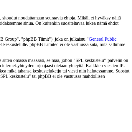
 sitoudut noudattamaan seuraavia ehtoja. Mikäli et hyväksy näitä
moidaksemme sinua. On kuitenkin suositeltavaa lukea nämä ehdot
 Group", "phpBB Tiimit"), joka on julkaistu "
General Public
t-keskustelulle. phpBB Limited ei ole vastuussa siitä, mitä sallimme
 se sitten omassa maassasi, se maa, johon "SPL keskustelu"-palvelin on
ssa internet-yhteydentarjoajaasi otetaan yhteyttä. Kaikkien viestien IP-
lkea mikä tahansa keskusteluketju tai viesti niin halutessamme. Suostut
a "SPL keskustelu" tai phpBB ei ole vastuussa mahdollisen