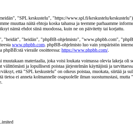
eidän", "SPL keskustelu", "https://www.spl.fi/keskustelu/keskustelu"),
 voimme muuttaa näitä ehtoja koska tahansa ja teemme parhaamme infor
äksyt nämä ehdot siinä muodossa, kuin ne on päivitetty tai korjattu.
", "heidät", "heidän", "phpBB-ohjelmisto", "www.phpbb.com", "phpBB
tteesta
www.phpbb.com
. phpBB-ohjelmisto luo vain ympäristön interne
oa phpBB:stä vieraile osoitteessa:
https://www.phpbb.com/
.
ai muutakaan materiaalia, joka voisi loukata voimassa olevia lakeja oli
t välittömästi ja lopullisesti poistaa järjestelmän käyttäjistä ja tarvittae
väksyt, että "SPL keskustelu" on oikeus poistaa, muokata, siirtää ja su
 Tätä tietoa ei anneta kolmannelle osapuolelle ilman suostumustasi, mutt
e.
Limited