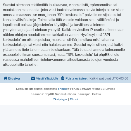
Suostut olemaan esittämättä loukkaavaa, vihamielistä, epämoraalista tai
muutakaan materiaalia, joka voisi loukata voimassa olevia lakeja oli se sitten
omassa maassasi, se maa, johon "SPL keskustelu"-palvelin on sijoitettu tai
kansainvälisiä lakeja. Toimimalla tätä vastoin voidaan sinut välittömästi ja
lopullisesti poistaa järjestelmän käyttäjistä ja tarvittaessa internet-
yhteydentarjoajaasi otetaan yhteyttä. Kaikkien viestien IP-osoite tallennetaan
näiden ehtojen noudattamisen tarkkailua varten. Hyväksyt, että "SPL
keskustelu" on oikeus poistaa, muokata, siirtää ja sulkea mikä tahansa
keskusteluketju tai viesti niin halutessamme. Suostut myös siihen, että kaikki
yllä annettu tieto tallennetaan tietokantaan. Tätä tietoa ei anneta kolmannelle
osapuolelle ilman suostumustasi, mutta "SPL keskustelu" tai phpBB ei ole
vastuussa mahdollisen tietoturvamurron aiheuttamasta tietojen vuodosta
ulkopuolisille tahoille.
Etusivu
Viesti Ylläpidolle
Poista evästeet
Kaikki ajat ovat
UTC+03:00
Keskustelufoorumin ohjelmisto
phpBB
® Forum Software © phpBB Limited
Käännös: phpBB Suomi (lurttinen, harritapio, Pettis)
Yksityisyys
|
Ehdot