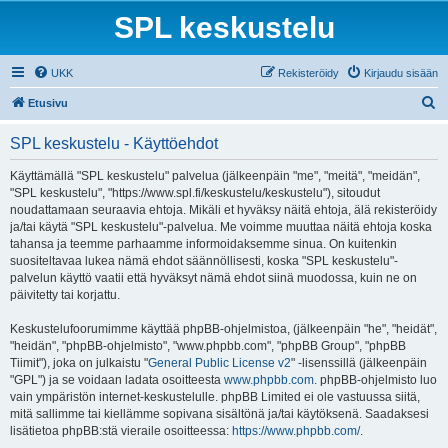
SPL keskustelu
UKK
Rekisteröidy
Kirjaudu sisään
E
Etusivu
t
SPL keskustelu - Käyttöehdot
s
i
Käyttämällä "SPL keskustelu" palvelua (jälkeenpäin "me", "meitä", "meidän",
"SPL keskustelu", "https://www.spl.fi/keskustelu/keskustelu"), sitoudut
noudattamaan seuraavia ehtoja. Mikäli et hyväksy näitä ehtoja, älä rekisteröidy
ja/tai käytä "SPL keskustelu"-palvelua. Me voimme muuttaa näitä ehtoja koska
tahansa ja teemme parhaamme informoidaksemme sinua. On kuitenkin
suositeltavaa lukea nämä ehdot säännöllisesti, koska "SPL keskustelu"-
palvelun käyttö vaatii että hyväksyt nämä ehdot siinä muodossa, kuin ne on
päivitetty tai korjattu.
Keskustelufoorumimme käyttää phpBB-ohjelmistoa, (jälkeenpäin "he", "heidät",
"heidän", "phpBB-ohjelmisto", "www.phpbb.com", "phpBB Group", "phpBB
Tiimit"), joka on julkaistu "
General Public License v2
" -lisenssillä (jälkeenpäin
"GPL") ja se voidaan ladata osoitteesta
www.phpbb.com
. phpBB-ohjelmisto luo
vain ympäristön internet-keskustelulle. phpBB Limited ei ole vastuussa siitä,
mitä sallimme tai kiellämme sopivana sisältönä ja/tai käytöksenä. Saadaksesi
lisätietoa phpBB:stä vieraile osoitteessa:
https://www.phpbb.com/
.