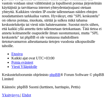
vastoin voidaan sinut välittömästi ja lopullisesti poistaa järjestelmän
käyttäjistä ja tarvittaessa internet-yhteydentarjoajaasi otetaan
yhteyttä. Kaikkien viestien IP-osoite tallennetaan näiden ehtojen
noudattamisen tarkkailua varten. Hyväksyt, että "SPL keskustelu"
on oikeus poistaa, muokata, siirtää ja sulkea mikä tahansa
keskusteluketju tai viesti niin halutessamme. Suostut myös siihen,
että kaikki yllä annettu tieto tallennetaan tietokantaan. Tätä tietoa ei
anneta kolmannelle osapuolelle ilman suostumustasi, mutta "SPL
keskustelu" tai phpBB ei ole vastuussa mahdollisen
tietoturvamurron aiheuttamasta tietojen vuodosta ulkopuolisille
tahoille.
Etusivu
Kaikki ajat ovat
UTC+03:00
Poista evästeet
Viesti Ylläpidolle
Keskustelufoorumin ohjelmisto
phpBB
® Forum Software © phpBB
Limited
Käännös: phpBB Suomi (lurttinen, harritapio, Pettis)
Yksityisyys
|
Ehdot