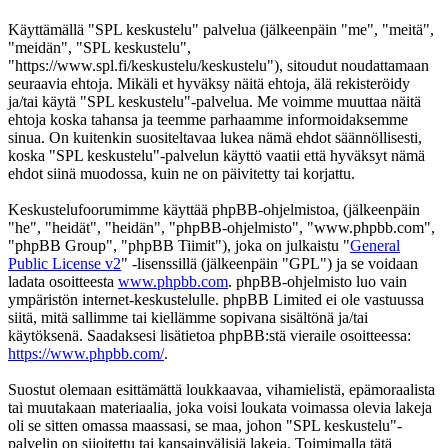
Käyttämällä "SPL keskustelu" palvelua (jälkeenpäin "me", "meitä",
"meidän", "SPL keskustelu",
"https://www.spl.fi/keskustelu/keskustelu"), sitoudut noudattamaan
seuraavia ehtoja. Mikäli et hyväksy näitä ehtoja, älä rekisteröidy
ja/tai käytä "SPL keskustelu"-palvelua. Me voimme muuttaa näitä
ehtoja koska tahansa ja teemme parhaamme informoidaksemme
sinua. On kuitenkin suositeltavaa lukea nämä ehdot säännöllisesti,
koska "SPL keskustelu"-palvelun käyttö vaatii että hyväksyt nämä
ehdot siinä muodossa, kuin ne on päivitetty tai korjattu.
Keskustelufoorumimme käyttää phpBB-ohjelmistoa, (jälkeenpäin
"he", "heidät", "heidän", "phpBB-ohjelmisto", "www.phpbb.com",
"phpBB Group", "phpBB Tiimit"), joka on julkaistu "
General
Public License v2
" -lisenssillä (jälkeenpäin "GPL") ja se voidaan
ladata osoitteesta
www.phpbb.com
. phpBB-ohjelmisto luo vain
ympäristön internet-keskustelulle. phpBB Limited ei ole vastuussa
siitä, mitä sallimme tai kiellämme sopivana sisältönä ja/tai
käytöksenä. Saadaksesi lisätietoa phpBB:stä vieraile osoitteessa:
https://www.phpbb.com/
.
Suostut olemaan esittämättä loukkaavaa, vihamielistä, epämoraalista
tai muutakaan materiaalia, joka voisi loukata voimassa olevia lakeja
oli se sitten omassa maassasi, se maa, johon "SPL keskustelu"-
palvelin on sijoitettu tai kansainvälisiä lakeja. Toimimalla tätä