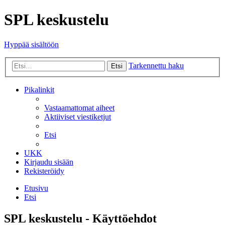
SPL keskustelu
Hyppää sisältöön
Tarkennettu haku
Etsi
Pikalinkit
Vastaamattomat aiheet
Aktiiviset viestiketjut
Etsi
UKK
Kirjaudu sisään
Rekisteröidy
Etusivu
Etsi
SPL keskustelu - Käyttöehdot