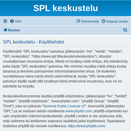
SPL keskustelu
UKK
Rekisteröidy
Kirjaudu sisään
E
Etusivu
t
SPL keskustelu - Käyttöehdot
s
i
Käyttämällä "SPL keskustelu" palvelua (jälkeenpäin "me", "meitä", "meidän",
"SPL keskustelu", "https://www.spl.fi/keskustelu/keskustelu"), sitoudut
noudattamaan seuraavia ehtoja. Mikäli et hyväksy näitä ehtoja, älä rekisteröidy
ja/tai käytä "SPL keskustelu"-palvelua. Me voimme muuttaa näitä ehtoja koska
tahansa ja teemme parhaamme informoidaksemme sinua. On kuitenkin
suositeltavaa lukea nämä ehdot säännöllisesti, koska "SPL keskustelu"-
palvelun käyttö vaatii että hyväksyt nämä ehdot siinä muodossa, kuin ne on
päivitetty tai korjattu.
Keskustelufoorumimme käyttää phpBB-ohjelmistoa, (jälkeenpäin "he", "heidät",
"heidän", "phpBB-ohjelmisto", "www.phpbb.com", "phpBB Group", "phpBB
Tiimit"), joka on julkaistu "
General Public License v2
" -lisenssillä (jälkeenpäin
"GPL") ja se voidaan ladata osoitteesta
www.phpbb.com
. phpBB-ohjelmisto luo
vain ympäristön internet-keskustelulle. phpBB Limited ei ole vastuussa siitä,
mitä sallimme tai kiellämme sopivana sisältönä ja/tai käytöksenä. Saadaksesi
lisätietoa phpBB:stä vieraile osoitteessa:
https://www.phpbb.com/
.