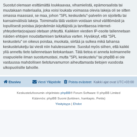
Suostut olemaan esittämättä loukkaavaa, vihamielistä, epämoraalista tai
muutakaan materiaalia, joka voisi loukata voimassa olevia lakeja oli se sitten
omassa maassasi, se maa, johon "SPL keskustelu"-palvelin on sijoitettu tai
kansainvälisiä lakeja. Toimimalla tätä vastoin voidaan sinut välittömästi ja
lopullisesti poistaa järjestelmän käyttäjistä ja tarvittaessa internet-
yhteydentarjoajaasi otetaan yhteyttä. Kaikkien viestien IP-osoite tallennetaan
näiden ehtojen noudattamisen tarkkailua varten. Hyväksyt, että "SPL
keskustelu" on oikeus poistaa, muokata, siirtää ja sulkea mikä tahansa
keskusteluketju tai viesti niin halutessamme. Suostut myös siihen, että kaikki
yllä annettu tieto tallennetaan tietokantaan. Tätä tietoa ei anneta kolmannelle
osapuolelle ilman suostumustasi, mutta "SPL keskustelu" tai phpBB ei ole
vastuussa mahdollisen tietoturvamurron aiheuttamasta tietojen vuodosta
ulkopuolisille tahoille.
Etusivu
Viesti Ylläpidolle
Poista evästeet
Kaikki ajat ovat
UTC+03:00
Keskustelufoorumin ohjelmisto
phpBB
® Forum Software © phpBB Limited
Käännös: phpBB Suomi (lurttinen, harritapio, Pettis)
Yksityisyys
|
Ehdot